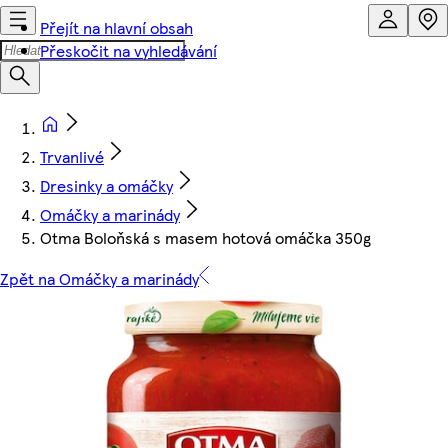
Přejít na hlavní obsah
Přeskočit na vyhledávání
Trvanlivé
Dresinky a omáčky
Omáčky a marinády
Otma Boloňská s masem hotová omáčka 350g
Zpět na Omáčky a marinády