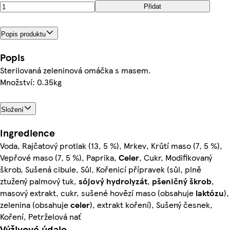
Přidat
Popis produktu
Popis
Sterilovaná zeleninová omáčka s masem.
Množství: 0.35kg
Složení
Ingredience
Voda, Rajčatový protlak (13, 5 %), Mrkev, Krůtí maso (7, 5 %),
Vepřové maso (7, 5 %), Paprika,
Celer
, Cukr, Modifikovaný
škrob, Sušená cibule, Sůl, Kořenicí přípravek (sůl, plně
ztužený palmový tuk,
sójový
hydrolyzát
,
pšeničný
škrob
,
masový extrakt, cukr, sušené hovězí maso (obsahuje
laktózu
),
zelenina (obsahuje
celer
), extrakt koření), Sušený česnek,
Koření, Petrželová nať
Výživové údaje