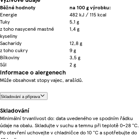
Běžné hodnoty
na 100 g výrobku:
Energie
482 kJ / 115 kcal
Tuky
5,1 g
z toho nasycené mastné
1,4 g
kyseliny
Sacharidy
12,8 g
z toho cukry
9 g
Bílkoviny
3,5 g
Sůl
2 g
Informace o alergenech
Může obsahovat stopy vajec, arašídů.
Skladování a příprava
Skladování
Minimální trvanlivost do: data uvedeného ve spodním řádku
údaje na obalu. Skladujte v suchu a temnu při teplotě 0-28 °C.
Po otevření uchovejte v chladničce do 10 °C a spotřebujte do