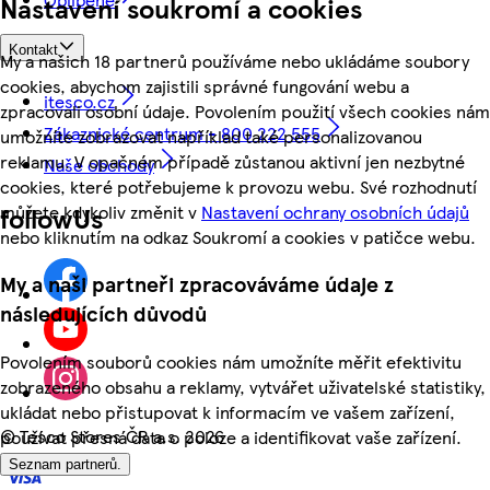
Nastavení soukromí a cookies
Kontakt
My a našich 18 partnerů používáme nebo ukládáme soubory
cookies, abychom zajistili správné fungování webu a
itesco.cz
zpracovali osobní údaje. Povolením použití všech cookies nám
Zákaznické centrum - 800 222 555
umožníte zobrazovat například také personalizovanou
reklamu. V opačném případě zůstanou aktivní jen nezbytné
Naše obchody
cookies, které potřebujeme k provozu webu. Své rozhodnutí
můžete kdykoliv změnit v
Nastavení ochrany osobních údajů
followUs
nebo kliknutím na odkaz Soukromí a cookies v patičce webu.
My a naši partneři zpracováváme údaje z
následujících důvodů
Povolením souborů cookies nám umožníte měřit efektivitu
zobrazeného obsahu a reklamy, vytvářet uživatelské statistiky,
ukládat nebo přistupovat k informacím ve vašem zařízení,
©
Tesco Stores ČR a.s. 2026
používat přesná data o poloze a identifikovat vaše zařízení.
Seznam partnerů.