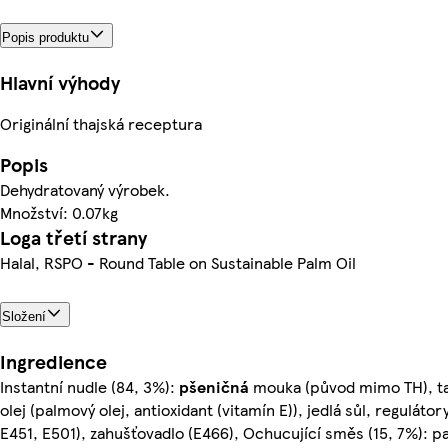
Popis produktu
Hlavní výhody
Originální thajská receptura
Popis
Dehydratovaný výrobek.
Množství: 0.07kg
Loga třetí strany
Halal, RSPO - Round Table on Sustainable Palm Oil
Složení
Ingredience
Instantní nudle (84, 3%):
pšeničná
mouka (původ mimo TH), ta
olej (palmový olej, antioxidant (vitamín E)), jedlá sůl, reguláto
E451, E501), zahušťovadlo (E466), Ochucující směs (15, 7%): p