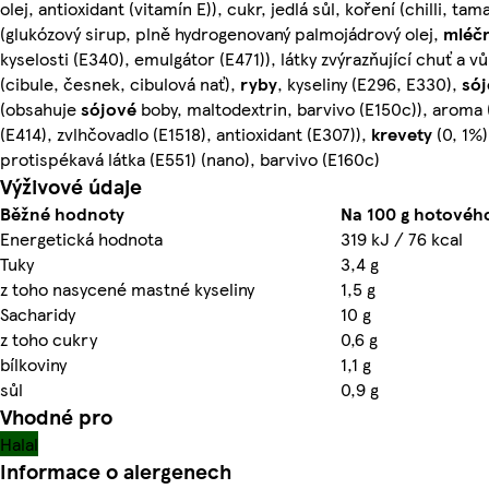
olej, antioxidant (vitamín E)), cukr, jedlá sůl, koření (chilli, t
(glukózový sirup, plně hydrogenovaný palmojádrový olej,
mléč
kyselosti (E340), emulgátor (E471)), látky zvýrazňující chuť a vů
(cibule, česnek, cibulová nať),
ryby
, kyseliny (E296, E330),
só
(obsahuje
sójové
boby, maltodextrin, barvivo (E150c)), aroma (
(E414), zvlhčovadlo (E1518), antioxidant (E307)),
krevety
(0, 1%)
protispékavá látka (E551) (nano), barvivo (E160c)
Výživové údaje
Běžné hodnoty
Na 100 g hotovéh
Energetická hodnota
319 kJ / 76 kcal
Tuky
3,4 g
z toho nasycené mastné kyseliny
1,5 g
Sacharidy
10 g
z toho cukry
0,6 g
bílkoviny
1,1 g
sůl
0,9 g
Vhodné pro
Halal
Informace o alergenech