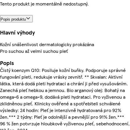
Tento produkt je momentálně nedostupný.
Popis produktu
Hlavní výhody
Kožní snášenlivost dermatologicky prokázána
Pro suchou až velmi suchou pleť
Popis
Čistý koenzym Q10: Posiluje kožní buňky. Podporuje správné
fungování pleti, redukuje vrásky zevnitř. ** Skvalan: Aktivní
látka, která dodá pleti hydrataci a chrání ji před vysušováním.
Zanechá pleť hebkou a jemnou. Bio arganový olej: Bohatý na
omega-6 a omega-9, dodává pleti hydrataci. Pro vyživenou a
zklidněnou pleť. Klinicky ověřené a spotřebiteli schválené
výsledky: 24 hodin: Pleť je intenzivně hydratovaná pro 92%
žen.*** 2 týdny: Pleť je odolnější a pevnější pro 91% žen.***
96 % žen potvrzuje hloubkově vyživenou pleť, sebehodnocení,