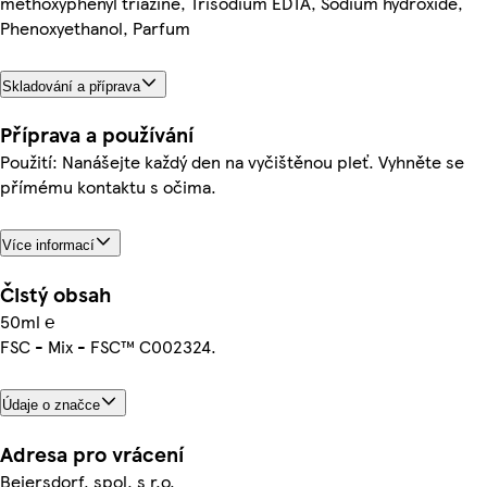
methoxyphenyl triazine, Trisodium EDTA, Sodium hydroxide,
Phenoxyethanol, Parfum
Skladování a příprava
Příprava a používání
Použití: Nanášejte každý den na vyčištěnou pleť. Vyhněte se
přímému kontaktu s očima.
Více informací
Čistý obsah
50ml ℮
FSC - Mix - FSC™ C002324.
Údaje o značce
Adresa pro vrácení
Beiersdorf, spol. s r.o.