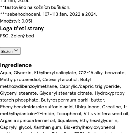
113 žen, 2024.
**testováno na kožních buňkách.
***sebehodnocení, 107-113 žen, 2022 a 2024.
Množství: 0.05l
Loga třetí strany
FSC, Zelený bod
Složení
Ingredience
Aqua, Glycerin, Ethylhexyl salicylate, C12-15 alkyl benzoate,
Methylpropanediol, Cetearyl alcohol, Butyl
methoxydibenzoylmethane, Caprylic/capric triglyceride,
Glyceryl stearate, Glyceryl stearate citrate, Hydroxypropyl
starch phosphate, Butyrospermum parkii butter,
Phenylbenzimidazole sulfonic acid, Ubiquinone, Creatine, 1-
methylhydantoin-2-imide, Tocopherol, Vitis vinifera seed oil,
Argania spinosa kernel oil, Squalane, Ethylhexylglycerin,
Caprylyl glycol, Xanthan gum, Bis-ethylhexyloxyphenol