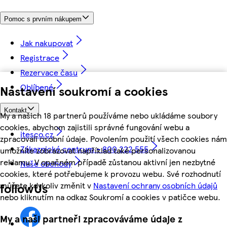
Pomoc s prvním nákupem
Jak nakupovat
Registrace
Rezervace času
Oblíbené
Nastavení soukromí a cookies
Kontakt
My a našich 18 partnerů používáme nebo ukládáme soubory
cookies, abychom zajistili správné fungování webu a
itesco.cz
zpracovali osobní údaje. Povolením použití všech cookies nám
Zákaznické centrum - 800 222 555
umožníte zobrazovat například také personalizovanou
reklamu. V opačném případě zůstanou aktivní jen nezbytné
Naše obchody
cookies, které potřebujeme k provozu webu. Své rozhodnutí
můžete kdykoliv změnit v
Nastavení ochrany osobních údajů
followUs
nebo kliknutím na odkaz Soukromí a cookies v patičce webu.
My a naši partneři zpracováváme údaje z