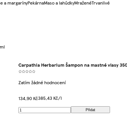
e a margaríny
Pekárna
Maso a lahůdky
Mražené
Trvanlivé
0ml
Carpathia Herbarium Šampon na mastné vlasy 35
Zatím žádné hodnocení
385,43 Kč/l
134,90 Kč
Přidat