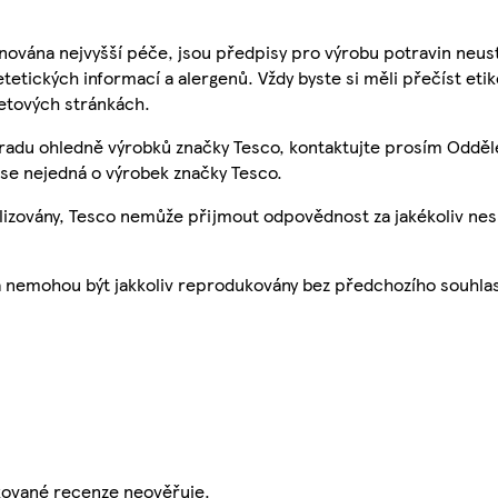
nována nejvyšší péče, jsou předpisy pro výrobu potravin neust
etetických informací a alergenů. Vždy byste si měli přečíst eti
etových stránkách.
 radu ohledně výrobků značky Tesco, kontaktujte prosím Odděl
se nejedná o výrobek značky Tesco.
ualizovány, Tesco nemůže přijmout odpovědnost za jakékoliv ne
a nemohou být jakkoliv reprodukovány bez předchozího souhla
ikované recenze neověřuje.