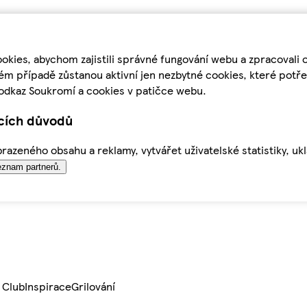
kies, abychom zajistili správné fungování webu a zpracovali 
ém případě zůstanou aktivní jen nezbytné cookies, které pot
odkaz Soukromí a cookies v patičce webu.
ících důvodů
azeného obsahu a reklamy, vytvářet uživatelské statistiky, uk
znam partnerů.
 Club
Inspirace
Grilování