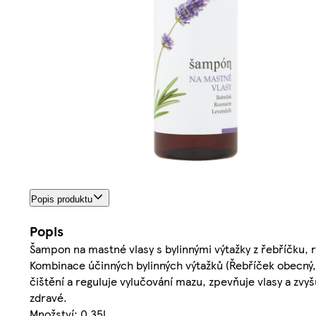
Popis produktu
Popis
Šampon na mastné vlasy s bylinnými výtažky z řebříčku, 
Kombinace účinných bylinných výtažků (Řebříček obecný,
čištění a reguluje vylučování mazu, zpevňuje vlasy a zv
zdravé.
Množství: 0.35l