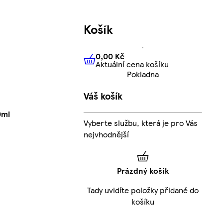
Košík
0,00 Kč
Aktuální cena košíku
0,00 Kč
Aktuální cena košíku
Pokladna
Váš košík
0ml
Vyberte službu, která je pro Vás
nejvhodnější
Prázdný košík
Tady uvidíte položky přidané do
košíku