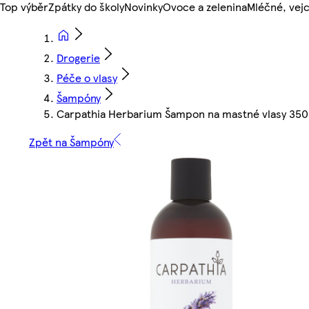
Top výběr
Zpátky do školy
Novinky
Ovoce a zelenina
Mléčné, vejc
Drogerie
Péče o vlasy
Šampóny
Carpathia Herbarium Šampon na mastné vlasy 35
Zpět na Šampóny