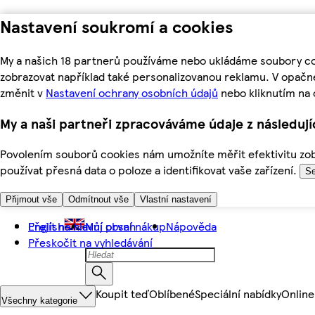
Nastavení soukromí a cookies
My a našich 18 partnerů používáme nebo ukládáme soubory coo
zobrazovat například také personalizovanou reklamu. V opačn
změnit v
Nastavení ochrany osobních údajů
nebo kliknutím na 
My a naši partneři zpracováváme údaje z následuj
Povolením souborů cookies nám umožníte měřit efektivitu zobr
používat přesná data o poloze a identifikovat vaše zařízení.
Se
Přijmout vše
Odmítnout vše
Vlastní nastavení
Přejít na hlavní obsah
English
Můj první nákup
Nápověda
Přeskočit na vyhledávání
Koupit teď
Oblíbené
Speciální nabídky
Online
Všechny kategorie