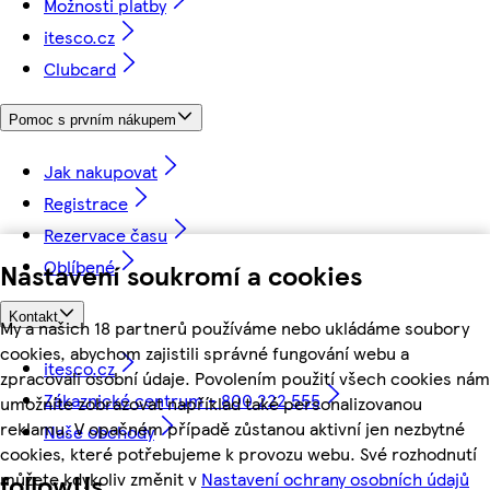
Možnosti platby
itesco.cz
Clubcard
Pomoc s prvním nákupem
Jak nakupovat
Registrace
Rezervace času
Oblíbené
Nastavení soukromí a cookies
Kontakt
My a našich 18 partnerů používáme nebo ukládáme soubory
cookies, abychom zajistili správné fungování webu a
itesco.cz
zpracovali osobní údaje. Povolením použití všech cookies nám
Zákaznické centrum - 800 222 555
umožníte zobrazovat například také personalizovanou
reklamu. V opačném případě zůstanou aktivní jen nezbytné
Naše obchody
cookies, které potřebujeme k provozu webu. Své rozhodnutí
můžete kdykoliv změnit v
Nastavení ochrany osobních údajů
followUs