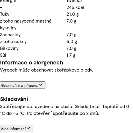
Energie
1015 kJ
-
245 kcal
Tuky
21,0 g
z toho nasycené mastné
7,0 g
kyseliny
Sacharidy
7,0 g
z toho cukry
6,0 g
Bílkoviny
7,0 g
Sůl
1,7 g
Informace o alergenech
Výrobek může obsahovat skořápkové plody.
Skladování a příprava
Skladování
Spotřebujte do: uvedeno na obalu. Skladujte při teplotě od 0
°C do +5 °C. Po otevření spotřebujte do 2 dnů.
Více informací