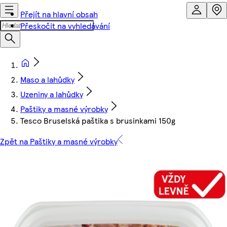
Přejít na hlavní obsah
Přeskočit na vyhledávání
Maso a lahůdky
Uzeniny a lahůdky
Paštiky a masné výrobky
Tesco Bruselská paštika s brusinkami 150g
Zpět na Paštiky a masné výrobky