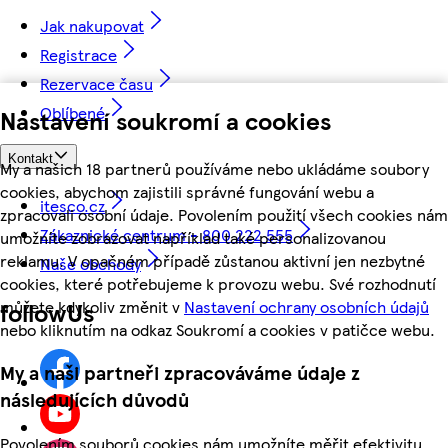
Jak nakupovat
Registrace
Rezervace času
Oblíbené
Nastavení soukromí a cookies
Kontakt
My a našich 18 partnerů používáme nebo ukládáme soubory
cookies, abychom zajistili správné fungování webu a
itesco.cz
zpracovali osobní údaje. Povolením použití všech cookies nám
Zákaznické centrum - 800 222 555
umožníte zobrazovat například také personalizovanou
reklamu. V opačném případě zůstanou aktivní jen nezbytné
Naše obchody
cookies, které potřebujeme k provozu webu. Své rozhodnutí
můžete kdykoliv změnit v
Nastavení ochrany osobních údajů
followUs
nebo kliknutím na odkaz Soukromí a cookies v patičce webu.
My a naši partneři zpracováváme údaje z
následujících důvodů
Povolením souborů cookies nám umožníte měřit efektivitu