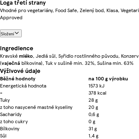
Loga třetí strany
Vhodné pro vegetariány, Food Safe, Zelený bod, Klasa, Vegetar
Approved
Složení
Ingredience
Kravské
mléko
, Jedlá sůl, Syřidlo rostlinného původu, Konzer
(
vaječná
bílkovina), Tuk v sušině min. 32%, Sušina min. 63%
Výživové údaje
Běžné hodnoty
na 100 g výrobku
Energetická hodnota
1573 kJ
-
378 kcal
Tuky
28 g
z toho nasycené mastné kyseliny
20 g
Sacharidy
0,6 g
z toho cukry
0 g
Bílkoviny
31 g
Sůl
1,4 g