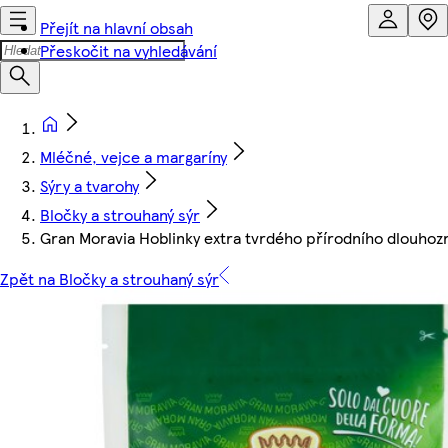
Přejít na hlavní obsah
Přeskočit na vyhledávání
Mléčné, vejce a margaríny
Sýry a tvarohy
Bločky a strouhaný sýr
Gran Moravia Hoblinky extra tvrdého přírodního dlouhozr
Zpět na Bločky a strouhaný sýr