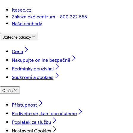
itesco.cz
Zákaznické centrum - 800 222 555
Naše obchody
Užitečné odkazy
Cena
Nakupujte online bezpečně
Podmínky používání
Soukromí a cookies
O nás
Přístupnost
Podívejte se, kam doručujeme
Poplatek za službu
Nastavení Cookies