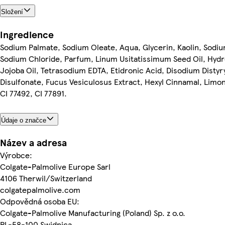
Složení
Ingredience
Sodium Palmate, Sodium Oleate, Aqua, Glycerin, Kaolin, Sodiu
Sodium Chloride, Parfum, Linum Usitatissimum Seed Oil, Hyd
Jojoba Oil, Tetrasodium EDTA, Etidronic Acid, Disodium Distyr
Disulfonate, Fucus Vesiculosus Extract, Hexyl Cinnamal, Limo
CI 77492, CI 77891.
Údaje o značce
Název a adresa
Výrobce:
Colgate-Palmolive Europe Sarl
4106 Therwil/Switzerland
colgatepalmolive.com
Odpovědná osoba EU:
Colgate-Palmolive Manufacturing (Poland) Sp. z o.o.
PL-58-100 Swidnica