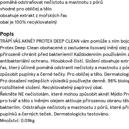
pomáhá odstraňovat nečistotu a mastnotu z pórů
vhodné pro obličej a tělo
obsahuje extrakt z mořských řas
obal je 100% recyklovatelný
Popis
TRÁPÍ VÁS AKNÉ? PROTEX DEEP CLEAN vám pomůže s ním bojo
Protex Deep Clean obohacené o zastudena lisovaný lněný olej
přirozeně chránit před bakteriemi! Každodenním používáním z
antibakteriální ochranu. Hloubkově čistí. Složení obsahuje ext
řas, který účinně pomáhá odstranit nečistoty a mastnotu z p
způsobit pupínky a černé tečky. Pro obličej a tělo. Dermatolog
Pro dosažení nejlepších výsledků používejte denně. 98% biolo
rozložitelné složení. Recyklovatelný papírový obal.
Řekněte NE nečistotám, které mohou způsobit akné! Mýdlo Pr
pro tvář a tělo s lněným olejem aktivuje přirozenou obranu těl
bakteriím. Odstraňuje nečistoty a mastnostu z pórů, které přis
pupínků a černých teček. Dermatologicky testováno.
Množství: 0.09kg