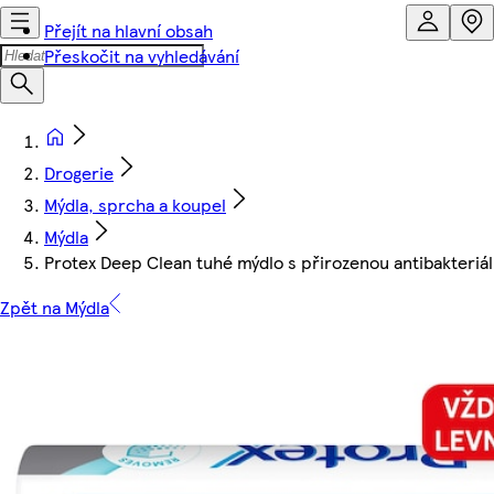
Přejít na hlavní obsah
Přeskočit na vyhledávání
Drogerie
Mýdla, sprcha a koupel
Mýdla
Protex Deep Clean tuhé mýdlo s přirozenou antibakteriá
Zpět na Mýdla