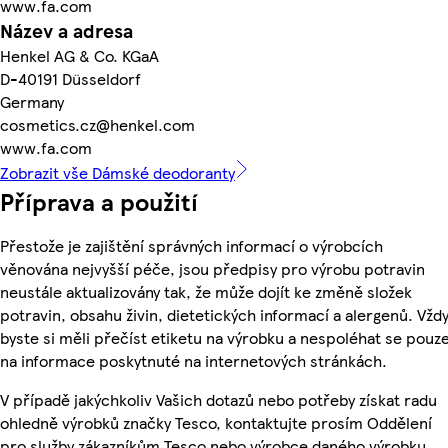
www.fa.com
Název a adresa
Henkel AG & Co. KGaA
D-40191 Düsseldorf
Germany
cosmetics.cz@henkel.com
www.fa.com
Zobrazit vše Dámské deodoranty
Příprava a použití
Přestože je zajištění správných informací o výrobcích
věnována nejvyšší péče, jsou předpisy pro výrobu potravin
neustále aktualizovány tak, že může dojít ke změně složek
potravin, obsahu živin, dietetických informací a alergenů. Vžd
byste si měli přečíst etiketu na výrobku a nespoléhat se pouz
na informace poskytnuté na internetových stránkách.
V případě jakýchkoliv Vašich dotazů nebo potřeby získat radu
ohledně výrobků značky Tesco, kontaktujte prosím Oddělení
pro služby zákazníkům Tesco nebo výrobce daného výrobku,