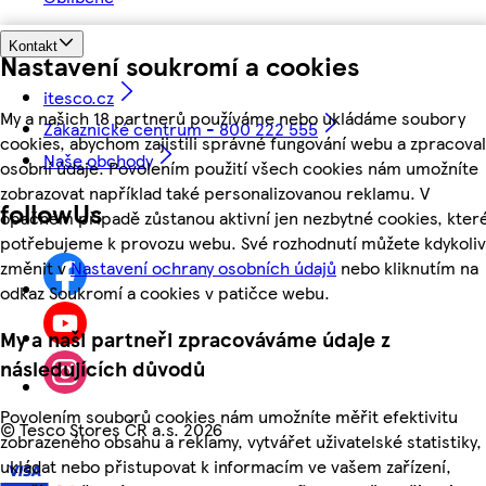
Kontakt
Nastavení soukromí a cookies
itesco.cz
My a našich 18 partnerů používáme nebo ukládáme soubory
Zákaznické centrum - 800 222 555
cookies, abychom zajistili správné fungování webu a zpracoval
Naše obchody
osobní údaje. Povolením použití všech cookies nám umožníte
zobrazovat například také personalizovanou reklamu. V
followUs
opačném případě zůstanou aktivní jen nezbytné cookies, kter
potřebujeme k provozu webu. Své rozhodnutí můžete kdykoliv
změnit v
Nastavení ochrany osobních údajů
nebo kliknutím na
odkaz Soukromí a cookies v patičce webu.
My a naši partneři zpracováváme údaje z
následujících důvodů
Povolením souborů cookies nám umožníte měřit efektivitu
©
Tesco Stores ČR a.s. 2026
zobrazeného obsahu a reklamy, vytvářet uživatelské statistiky,
ukládat nebo přistupovat k informacím ve vašem zařízení,