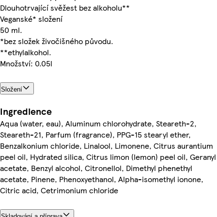
Dlouhotrvající svěžest bez alkoholu**
Veganské* složení
50 ml.
*bez složek živočišného původu.
**ethylalkohol.
Množství: 0.05l
Složení
Ingredience
Aqua (water, eau), Aluminum chlorohydrate, Steareth-2,
Steareth-21, Parfum (fragrance), PPG-15 stearyl ether,
Benzalkonium chloride, Linalool, Limonene, Citrus aurantium
peel oil, Hydrated silica, Citrus limon (lemon) peel oil, Geranyl
acetate, Benzyl alcohol, Citronellol, Dimethyl phenethyl
acetate, Pinene, Phenoxyethanol, Alpha-isomethyl ionone,
Citric acid, Cetrimonium chloride
Skladování a příprava