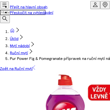
Přejít na hlavní obsah
Přeskočit na vyhledávání
Úklid
Mytí nádobí
Ruční mytí
Pur Power Fig & Pomegranate přípravek na ruční mytí n
Zpět na Ruční mytí