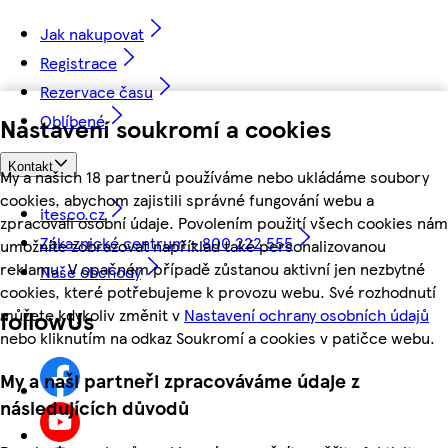
Jak nakupovat
Registrace
Rezervace času
Oblíbené
Nastavení soukromí a cookies
Kontakt
My a našich 18 partnerů používáme nebo ukládáme soubory
cookies, abychom zajistili správné fungování webu a
itesco.cz
zpracovali osobní údaje. Povolením použití všech cookies nám
Zákaznické centrum - 800 222 555
umožníte zobrazovat například také personalizovanou
reklamu. V opačném případě zůstanou aktivní jen nezbytné
Naše obchody
cookies, které potřebujeme k provozu webu. Své rozhodnutí
můžete kdykoliv změnit v
Nastavení ochrany osobních údajů
followUs
nebo kliknutím na odkaz Soukromí a cookies v patičce webu.
My a naši partneři zpracováváme údaje z
následujících důvodů