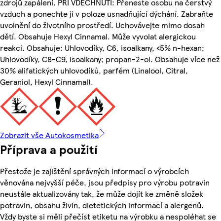
zdrojů zapálení. PŘI VDECHNUTÍ: Přeneste osobu na čerstvý
vzduch a ponechte ji v poloze usnadňující dýchání. Zabraňte
uvolnění do životního prostředí. Uchovávejte mimo dosah
dětí. Obsahuje Hexyl Cinnamal. Může vyvolat alergickou
reakci. Obsahuje: Uhlovodíky, C6, isoalkany, <5% n-hexan;
Uhlovodíky, C8-C9, isoalkany; propan-2-ol. Obsahuje více než
30% alifatických uhlovodíků, parfém (Linalool, Citral,
Geraniol, Hexyl Cinnamal).
Zobrazit vše Autokosmetika
Příprava a použití
Přestože je zajištění správných informací o výrobcích
věnována nejvyšší péče, jsou předpisy pro výrobu potravin
neustále aktualizovány tak, že může dojít ke změně složek
potravin, obsahu živin, dietetických informací a alergenů.
Vždy byste si měli přečíst etiketu na výrobku a nespoléhat se