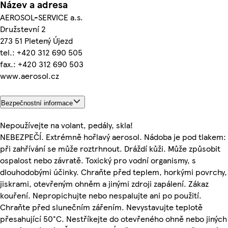
Název a adresa
AEROSOL-SERVICE a.s.
Družstevní 2
273 51 Pletený Újezd
tel.: +420 312 690 505
fax.: +420 312 690 503
www.aerosol.cz
Bezpečnostní informace
Nepoužívejte na volant, pedály, skla!
NEBEZPEČÍ. Extrémně hořlavý aerosol. Nádoba je pod tlakem:
při zahřívání se může roztrhnout. Dráždí kůži. Může způsobit
ospalost nebo závratě. Toxický pro vodní organismy, s
dlouhodobými účinky. Chraňte před teplem, horkými povrchy,
jiskrami, otevřeným ohněm a jinými zdroji zapálení. Zákaz
kouření. Nepropichujte nebo nespalujte ani po použití.
Chraňte před slunečním zářením. Nevystavujte teplotě
přesahující 50°C. Nestříkejte do otevřeného ohně nebo jiných