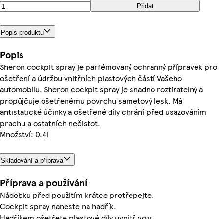
Přidat
Popis produktu
Popis
Sheron cockpit spray je parfémovaný ochranný přípravek pro
ošetření a údržbu vnitřních plastových částí Vašeho
automobilu. Sheron cockpit spray je snadno roztíratelný a
propůjčuje ošetřenému povrchu sametový lesk. Má
antistatické účinky a ošetřené díly chrání před usazováním
prachu a ostatních nečistot.
Množství: 0.4l
Skladování a příprava
Příprava a používání
Nádobku před použitím krátce protřepejte.
Cockpit spray naneste na hadřík.
Hadříkem ošetřete plastové díly uvnitř vozu.