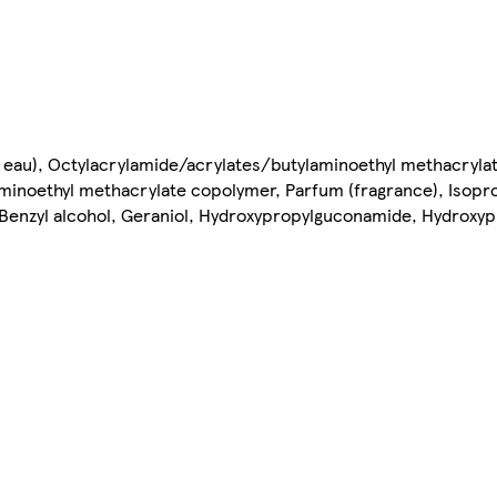
r, eau), Octylacrylamide/acrylates/butylaminoethyl methacryla
noethyl methacrylate copolymer, Parfum (fragrance), Isopropy
ol, Benzyl alcohol, Geraniol, Hydroxypropylguconamide, Hydro