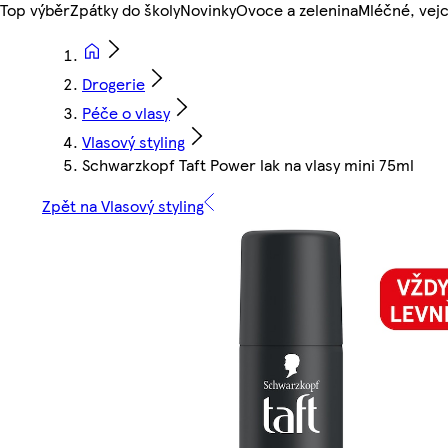
Top výběr
Zpátky do školy
Novinky
Ovoce a zelenina
Mléčné, vejc
Drogerie
Péče o vlasy
Vlasový styling
Schwarzkopf Taft Power lak na vlasy mini 75ml
Zpět na Vlasový styling