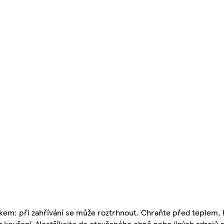
kem: při zahřívání se může roztrhnout. Chraňte před teplem,
az kouření. Nestříkejte do otevřeného ohně nebo jiných zdrojů 