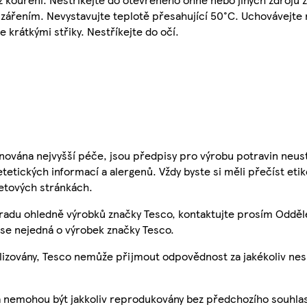
 zářením. Nevystavujte teplotě přesahující 50°C. Uchovávejte
 krátkými střiky. Nestříkejte do očí.
nována nejvyšší péče, jsou předpisy pro výrobu potravin neust
etetických informací a alergenů. Vždy byste si měli přečíst eti
etových stránkách.
 radu ohledně výrobků značky Tesco, kontaktujte prosím Odděl
se nejedná o výrobek značky Tesco.
ualizovány, Tesco nemůže přijmout odpovědnost za jakékoliv ne
a nemohou být jakkoliv reprodukovány bez předchozího souhla