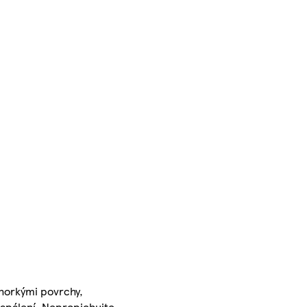
 horkými povrchy,
zapálení. Nepropichujte