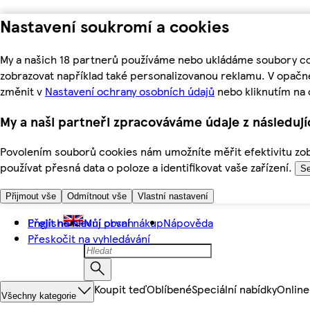
Nastavení soukromí a cookies
My a našich 18 partnerů používáme nebo ukládáme soubory coo
zobrazovat například také personalizovanou reklamu. V opačn
změnit v
Nastavení ochrany osobních údajů
nebo kliknutím na 
My a naši partneři zpracováváme údaje z následuj
Povolením souborů cookies nám umožníte měřit efektivitu zobr
používat přesná data o poloze a identifikovat vaše zařízení.
Se
Přijmout vše
Odmítnout vše
Vlastní nastavení
Přejít na hlavní obsah
English
Můj první nákup
Nápověda
Přeskočit na vyhledávání
Koupit teď
Oblíbené
Speciální nabídky
Online
Všechny kategorie