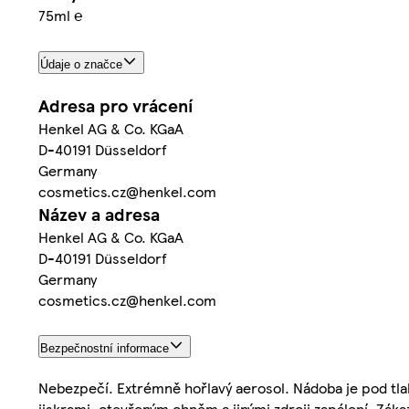
75ml ℮
Údaje o značce
Adresa pro vrácení
Henkel AG & Co. KGaA
D-40191 Düsseldorf
Germany
cosmetics.cz@henkel.com
Název a adresa
Henkel AG & Co. KGaA
D-40191 Düsseldorf
Germany
cosmetics.cz@henkel.com
Bezpečnostní informace
Nebezpečí. Extrémně hořlavý aerosol. Nádoba je pod tla
jiskrami, otevřeným ohněm a jinými zdroji zapálení. Zák