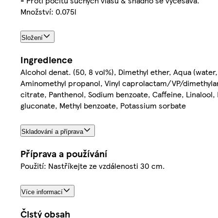
- Proti pocitu suchých vlasů & snadno se vyčesává.
Množství: 0.075l
Složení
Ingredience
Alcohol denat. (50, 8 vol%), Dimethyl ether, Aqua (wate
Aminomethyl propanol, Vinyl caprolactam/VP/dimethylami
citrate, Panthenol, Sodium benzoate, Caffeine, Linalo
gluconate, Methyl benzoate, Potassium sorbate
Skladování a příprava
Příprava a používání
Použití: Nastříkejte ze vzdálenosti 30 cm.
Více informací
Čistý obsah