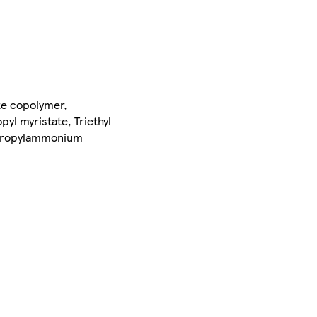
te copolymer,
l myristate, Triethyl
xypropylammonium