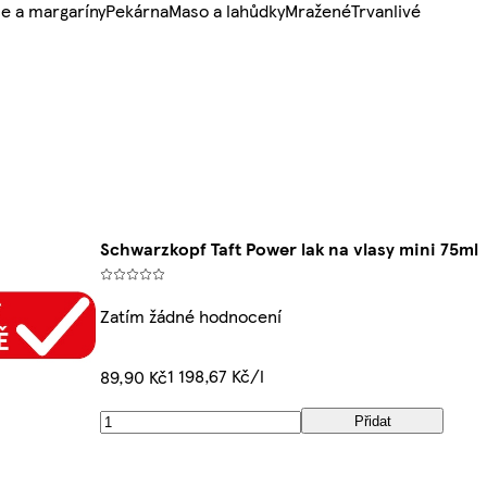
e a margaríny
Pekárna
Maso a lahůdky
Mražené
Trvanlivé
Schwarzkopf Taft Power lak na vlasy mini 75ml
Zatím žádné hodnocení
1 198,67 Kč/l
89,90 Kč
Přidat