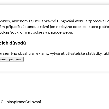
kies, abychom zajistili správné fungování webu a zpracovali 
ém případě zůstanou aktivní jen nezbytné cookies, které pot
odkaz Soukromí a cookies v patičce webu.
ících důvodů
azeného obsahu a reklamy, vytvářet uživatelské statistiky, uk
znam partnerů.
 Club
Inspirace
Grilování