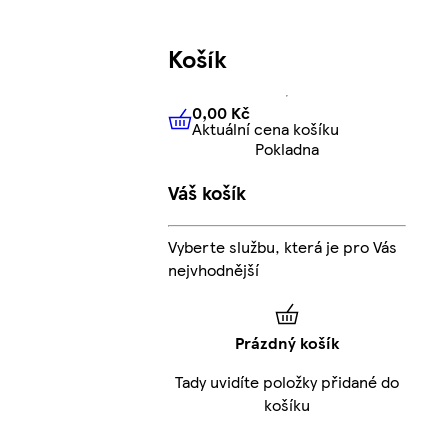
Košík
0,00 Kč
Aktuální cena košíku
0,00 Kč
Aktuální cena košíku
Pokladna
Váš košík
Vyberte službu, která je pro Vás
nejvhodnější
Prázdný košík
Tady uvidíte položky přidané do
košíku