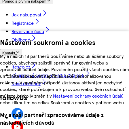
Pomoc s prvním nákupem
Jak nakupovat
Registrace
Rezervace času
Oblíbené
Nastavení soukromí a cookies
Kontakt
My a našich 18 partnerů používáme nebo ukládáme soubory
cookies, abychom zajistili správné fungování webu a
itesco.cz
zpracovali osobní údaje. Povolením použití všech cookies nám
Zákaznické centrum - 800 222 555
umožníte zobrazovat například také personalizovanou
reklamu. V opačném případě zůstanou aktivní jen nezbytné
Naše obchody
cookies, které potřebujeme k provozu webu. Své rozhodnutí
můžete kdykoliv změnit v
Nastavení ochrany osobních údajů
followUs
nebo kliknutím na odkaz Soukromí a cookies v patičce webu.
My a naši partneři zpracováváme údaje z
následujících důvodů