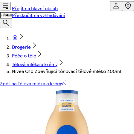
Přejít na hlavní obsah
Přeskočit na vyhledávání
Drogerie
Péče o tělo
Tělová mléka a krémy
Nivea Q10 Zpevňující tónovací tělové mléko 400ml
Zpět na Tělová mléka a krémy