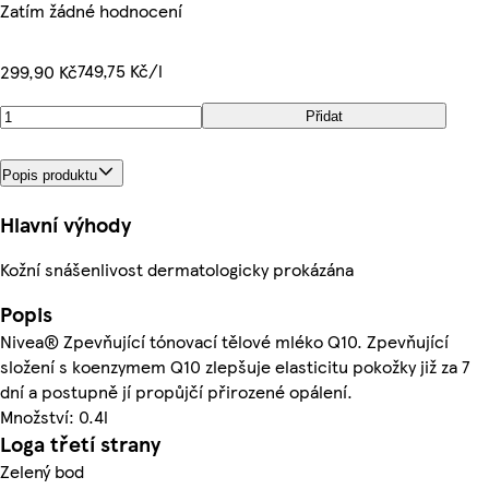
Zatím žádné hodnocení
749,75 Kč/l
299,90 Kč
Přidat
Popis produktu
Hlavní výhody
Kožní snášenlivost dermatologicky prokázána
Popis
Nivea® Zpevňující tónovací tělové mléko Q10. Zpevňující
složení s koenzymem Q10 zlepšuje elasticitu pokožky již za 7
dní a postupně jí propůjčí přirozené opálení.
Množství: 0.4l
Loga třetí strany
Zelený bod