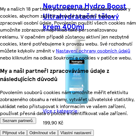
Neutrogena Hydro Boost
My a našich 18 partnerů používáme nebo ukládáme soubory
Ultrahydratační tělový
cookies, abychom zajistili správné fungování webu a
zpracovali osobní údaje. Povolením použití všech cookies nám
krém 400ml
umožníte zobrazovat například také personalizovanou
reklamu. V opačném případě zůstanou aktivní jen nezbytné
cookies, které potřebujeme k provozu webu. Své rozhodnutí
můžete kdykoliv změnit v
Nastavení ochrany osobních údajů
nebo kliknutím na odkaz Soukromí a cookies v patičce webu.
My a naši partneři zpracováváme údaje z
následujících důvodů
Povolením souborů cookies nám umožníte měřit efektivitu
zobrazeného obsahu a reklamy, vytvářet uživatelské statistiky,
ukládat nebo přistupovat k informacím ve vašem zařízení,
Více z kategorie
používat přesná data o poloze a identifikovat vaše zařízení.
Seznam partnerů.
199,90 Kč
Přijmout vše
Odmítnout vše
Vlastní nastavení
499,75 Kč/l