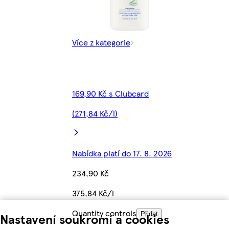
Více z kategorie
169,90 Kč s Clubcard
(271,84 Kč/l)
Nabídka platí do 17. 8. 2026
234,90 Kč
375,84 Kč/l
Quantity controls
Nastavení soukromí a cookies
Přidat