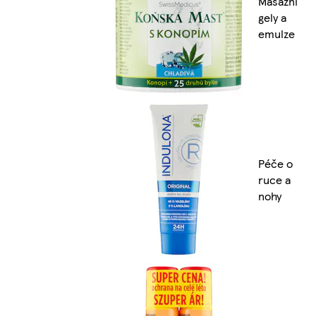
Masážní
gely a
emulze
Péče o
ruce a
nohy