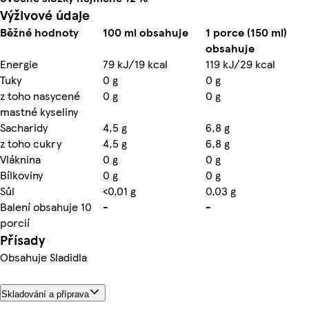
Výživové údaje
Běžné hodnoty
100 ml obsahuje
1 porce (150 ml)
obsahuje
Energie
79 kJ/19 kcal
119 kJ/29 kcal
Tuky
0 g
0 g
z toho nasycené
0 g
0 g
mastné kyseliny
Sacharidy
4,5 g
6,8 g
z toho cukry
4,5 g
6,8 g
Vláknina
0 g
0 g
Bílkoviny
0 g
0 g
Sůl
<0,01 g
0,03 g
Balení obsahuje 10
-
-
porcií
Přísady
Obsahuje Sladidla
Skladování a příprava