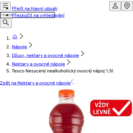
Přejít na hlavní obsah
Přeskočit na vyhledávání
Nápoje
Džusy, nektary a ovocné nápoje
Nektary a ovocné nápoje
Tesco Nesycený nealkoholický ovocný nápoj 1,5l
Zpět na Nektary a ovocné nápoje