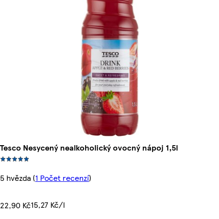
Tesco Nesycený nealkoholický ovocný nápoj 1,5l
5 hvězda
(
1 Počet recenzí
)
15,27 Kč/l
22,90 Kč