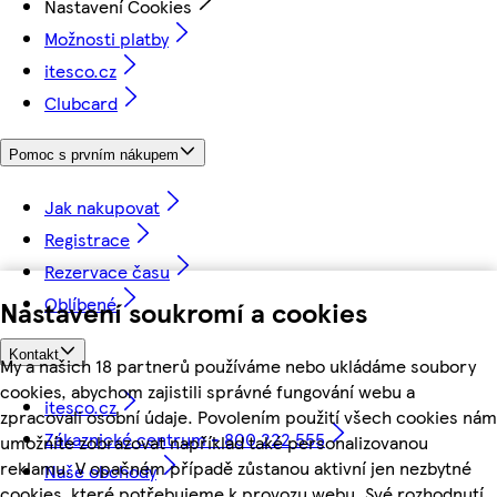
Nastavení Cookies
Možnosti platby
itesco.cz
Clubcard
Pomoc s prvním nákupem
Jak nakupovat
Registrace
Rezervace času
Oblíbené
Nastavení soukromí a cookies
Kontakt
My a našich 18 partnerů používáme nebo ukládáme soubory
cookies, abychom zajistili správné fungování webu a
itesco.cz
zpracovali osobní údaje. Povolením použití všech cookies nám
Zákaznické centrum - 800 222 555
umožníte zobrazovat například také personalizovanou
reklamu. V opačném případě zůstanou aktivní jen nezbytné
Naše obchody
cookies, které potřebujeme k provozu webu. Své rozhodnutí