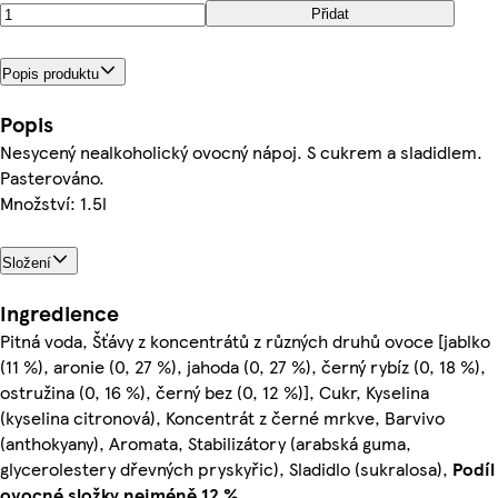
Přidat
Popis produktu
Popis
Nesycený nealkoholický ovocný nápoj. S cukrem a sladidlem.
Pasterováno.
Množství: 1.5l
Složení
Ingredience
Pitná voda, Šťávy z koncentrátů z různých druhů ovoce [jablko
(11 %), aronie (0, 27 %), jahoda (0, 27 %), černý rybíz (0, 18 %),
ostružina (0, 16 %), černý bez (0, 12 %)], Cukr, Kyselina
(kyselina citronová), Koncentrát z černé mrkve, Barvivo
(anthokyany), Aromata, Stabilizátory (arabská guma,
glycerolestery dřevných pryskyřic), Sladidlo (sukralosa),
Podíl
ovocné složky nejméně 12 %