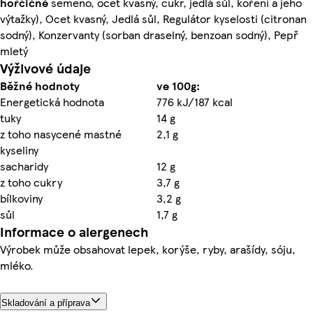
hořčičné
semeno, ocet kvasný, cukr, jedlá sůl, koření a jeho
výtažky), Ocet kvasný, Jedlá sůl, Regulátor kyselosti (citronan
sodný), Konzervanty (sorban draselný, benzoan sodný), Pepř
mletý
Výživové údaje
Běžné hodnoty
ve 100g:
Energetická hodnota
776 kJ/187 kcal
tuky
14 g
z toho nasycené mastné
2,1 g
kyseliny
sacharidy
12 g
z toho cukry
3,7 g
bílkoviny
3,2 g
sůl
1,7 g
Informace o alergenech
Výrobek může obsahovat lepek, korýše, ryby, arašídy, sóju,
mléko.
Skladování a příprava