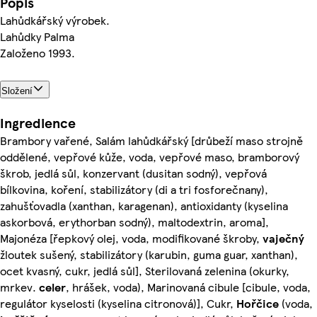
Popis
Lahůdkářský výrobek.
Lahůdky Palma
Založeno 1993.
Složení
Ingredience
Brambory vařené, Salám lahůdkářský [drůbeží maso strojně
oddělené, vepřové kůže, voda, vepřové maso, bramborový
škrob, jedlá sůl, konzervant (dusitan sodný), vepřová
bílkovina, koření, stabilizátory (di a tri fosforečnany),
zahušťovadla (xanthan, karagenan), antioxidanty (kyselina
askorbová, erythorban sodný), maltodextrin, aroma],
Majonéza [řepkový olej, voda, modifikované škroby,
vaječný
žloutek sušený, stabilizátory (karubin, guma guar, xanthan),
ocet kvasný, cukr, jedlá sůl], Sterilovaná zelenina (okurky,
mrkev.
celer
, hrášek, voda), Marinovaná cibule [cibule, voda,
regulátor kyselosti (kyselina citronová)], Cukr,
Hořčice
(voda,