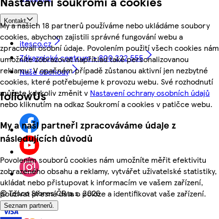
Nastavení soukromí a cookies
Kontakt
My a našich 18 partnerů používáme nebo ukládáme soubory
cookies, abychom zajistili správné fungování webu a
itesco.cz
zpracovali osobní údaje. Povolením použití všech cookies nám
Zákaznické centrum - 800 222 555
umožníte zobrazovat například také personalizovanou
reklamu. V opačném případě zůstanou aktivní jen nezbytné
Naše obchody
cookies, které potřebujeme k provozu webu. Své rozhodnutí
můžete kdykoliv změnit v
Nastavení ochrany osobních údajů
followUs
nebo kliknutím na odkaz Soukromí a cookies v patičce webu.
My a naši partneři zpracováváme údaje z
následujících důvodů
Povolením souborů cookies nám umožníte měřit efektivitu
zobrazeného obsahu a reklamy, vytvářet uživatelské statistiky,
ukládat nebo přistupovat k informacím ve vašem zařízení,
©
Tesco Stores ČR a.s. 2026
používat přesná data o poloze a identifikovat vaše zařízení.
Seznam partnerů.