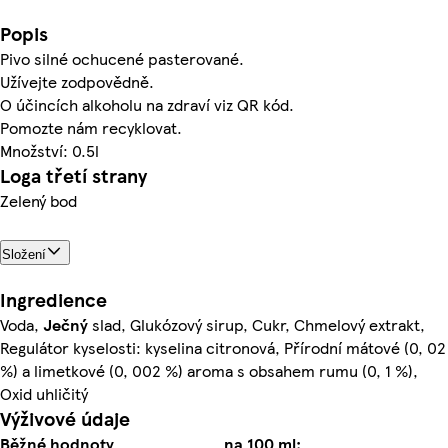
Popis
Pivo silné ochucené pasterované.
Užívejte zodpovědně.
O účincích alkoholu na zdraví viz QR kód.
Pomozte nám recyklovat.
Množství: 0.5l
Loga třetí strany
Zelený bod
Složení
Ingredience
Voda,
Ječný
slad, Glukózový sirup, Cukr, Chmelový extrakt,
Regulátor kyselosti: kyselina citronová, Přírodní mátové (0, 02
%) a limetkové (0, 002 %) aroma s obsahem rumu (0, 1 %),
Oxid uhličitý
Výživové údaje
Běžné hodnoty
na 100 ml: