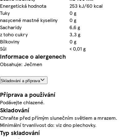
Energetická hodnota
253 kJ/60 kcal
Tuky
0 g
nasycené mastné kyseliny
0 g
Sacharidy
6,6 g
z toho cukry
3,3 g
Bílkoviny
0 g
Sůl
< 0,01 g
Informace o alergenech
Obsahuje: Ječmen
Skladování a příprava
Příprava a používání
Podávejte chlazené.
Skladování
Chraňte před přímým slunečním světlem a mrazem.
Minimální trvanlivost do: viz dno plechovky.
Typ skladování