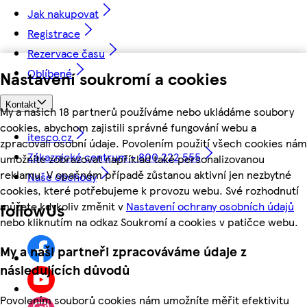
Jak nakupovat
Registrace
Rezervace času
Oblíbené
Nastavení soukromí a cookies
Kontakt
My a našich 18 partnerů používáme nebo ukládáme soubory
cookies, abychom zajistili správné fungování webu a
itesco.cz
zpracovali osobní údaje. Povolením použití všech cookies nám
Zákaznické centrum - 800 222 555
umožníte zobrazovat například také personalizovanou
reklamu. V opačném případě zůstanou aktivní jen nezbytné
Naše obchody
cookies, které potřebujeme k provozu webu. Své rozhodnutí
můžete kdykoliv změnit v
Nastavení ochrany osobních údajů
followUs
nebo kliknutím na odkaz Soukromí a cookies v patičce webu.
My a naši partneři zpracováváme údaje z
následujících důvodů
Povolením souborů cookies nám umožníte měřit efektivitu