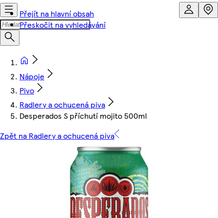
Přejít na hlavní obsah
Přeskočit na vyhledávání
Nápoje
Pivo
Radlery a ochucená piva
Desperados S příchutí mojito 500ml
Zpět na Radlery a ochucená piva