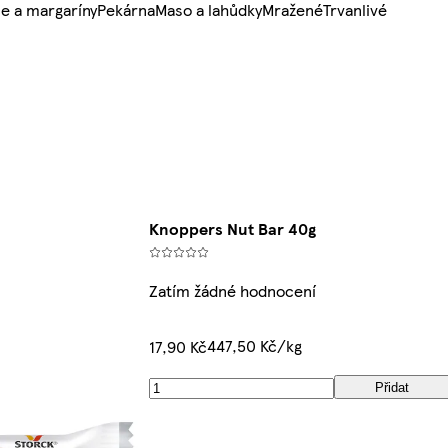
e a margaríny
Pekárna
Maso a lahůdky
Mražené
Trvanlivé
Knoppers Nut Bar 40g
Zatím žádné hodnocení
447,50 Kč/kg
17,90 Kč
Přidat