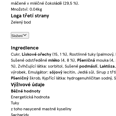
máčené v mléčné čokoládě (29,5 %).
Množství: 0.04kg
Loga třetí strany
Zelený bod
Složení
Ingredience
Cukr,
Lískové ořechy
(15, 1 %), Rostlinné tuky (palmov
Sušené odstředěné
mléko
(4, 8 %),
Pšeničná
mouka (4, 
%), Zvlhčující látka: sorbitol, Sušené
podmáslí
,
Laktóza
výrobek, Emulgátor:
sójový
lecitin, Jedlá sůl, Sirup z 
Pšeničný
škrob, Kypřící látka: hydrogenuhličitan sodný, 
Výživové údaje
Běžné hodnoty
Energetická hodnota
Tuky
z toho nasycené mastné kyseliny
Sacharidy