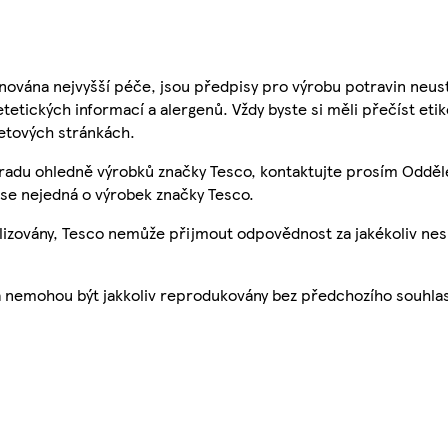
nována nejvyšší péče, jsou předpisy pro výrobu potravin neust
etetických informací a alergenů. Vždy byste si měli přečíst eti
etových stránkách.
 radu ohledně výrobků značky Tesco, kontaktujte prosím Odděl
se nejedná o výrobek značky Tesco.
ualizovány, Tesco nemůže přijmout odpovědnost za jakékoliv ne
a nemohou být jakkoliv reprodukovány bez předchozího souhla