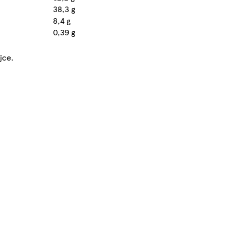
38,3 g
8,4 g
0,39 g
jce.