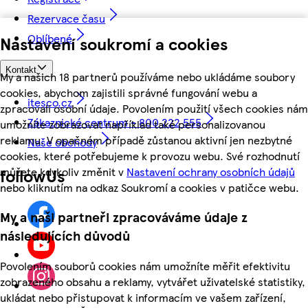
Rezervace času
Oblíbené
Nastavení soukromí a cookies
Kontakt
My a našich 18 partnerů používáme nebo ukládáme soubory
cookies, abychom zajistili správné fungování webu a
itesco.cz
zpracovali osobní údaje. Povolením použití všech cookies nám
Zákaznické centrum - 800 222 555
umožníte zobrazovat například také personalizovanou
reklamu. V opačném případě zůstanou aktivní jen nezbytné
Naše obchody
cookies, které potřebujeme k provozu webu. Své rozhodnutí
můžete kdykoliv změnit v
Nastavení ochrany osobních údajů
followUs
nebo kliknutím na odkaz Soukromí a cookies v patičce webu.
My a naši partneři zpracováváme údaje z
následujících důvodů
Povolením souborů cookies nám umožníte měřit efektivitu
zobrazeného obsahu a reklamy, vytvářet uživatelské statistiky,
ukládat nebo přistupovat k informacím ve vašem zařízení,