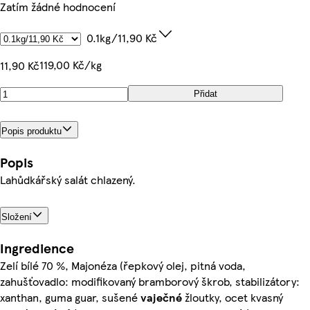
Zatím žádné hodnocení
0.1kg/11,90 Kč
119,00 Kč/kg
11,90 Kč
Přidat
Popis produktu
Popis
Lahůdkářský salát chlazený.
Složení
Ingredience
Zelí bílé 70 %, Majonéza (řepkový olej, pitná voda,
zahušťovadlo: modifikovaný bramborový škrob, stabilizátory:
xanthan, guma guar, sušené
vaječné
žloutky, ocet kvasný