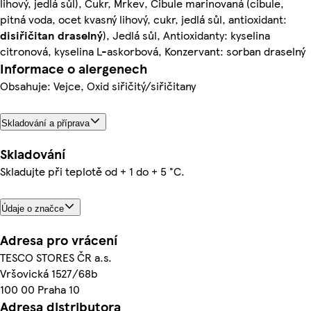
lihový, jedlá sůl), Cukr, Mrkev, Cibule marinovaná (cibule,
pitná voda, ocet kvasný lihový, cukr, jedlá sůl, antioxidant:
disiřičitan
draselný
), Jedlá sůl, Antioxidanty: kyselina
citronová, kyselina L-askorbová, Konzervant: sorban draselný
Informace o alergenech
Obsahuje: Vejce, Oxid siřičitý/siřičitany
Skladování a příprava
Skladování
Skladujte při teplotě od + 1 do + 5 °C.
Údaje o značce
Adresa pro vrácení
TESCO STORES ČR a.s.
Vršovická 1527/68b
100 00 Praha 10
Adresa distributora