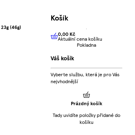
Košík
23g (46g)
0,00 Kč
Aktuální cena košíku
0,00 Kč
Aktuální cena košíku
Pokladna
Váš košík
Vyberte službu, která je pro Vás
nejvhodnější
Prázdný košík
Tady uvidíte položky přidané do
košíku