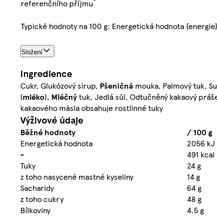
*
referenčního příjmu
Typické hodnoty na 100 g: Energetická hodnota {energie
Složení
Ingredience
Cukr, Glukózový sirup,
Pšeničná
mouka, Palmový tuk, S
(
mléko
),
Mléčný
tuk, Jedlá sůl, Odtučněný kakaový práš
kakaového másla obsahuje rostlinné tuky
Výživové údaje
Běžné hodnoty
/ 100 g
Energetická hodnota
2056 kJ
-
491 kcal
Tuky
24 g
z toho nasycené mastné kyseliny
14 g
Sacharidy
64 g
z toho cukry
48 g
Bílkoviny
4.5 g