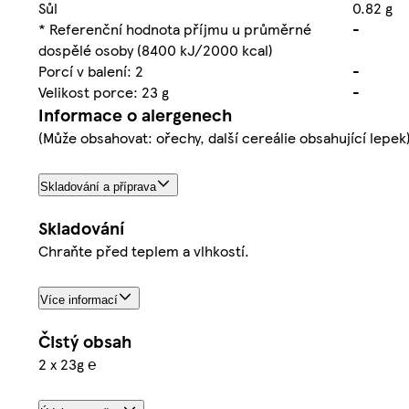
Sůl
0.82 g
* Referenční hodnota příjmu u průměrné
-
dospělé osoby (8400 kJ/2000 kcal)
Porcí v balení: 2
-
Velikost porce: 23 g
-
Informace o alergenech
(Může obsahovat: ořechy, další cereálie obsahující lepek)
Skladování a příprava
Skladování
Chraňte před teplem a vlhkostí.
Více informací
Čistý obsah
2 x 23g ℮