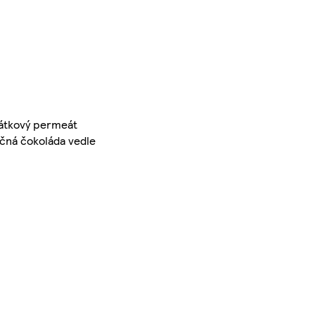
átkový permeát
éčná čokoláda vedle