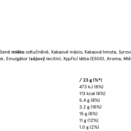
}
ušené
mléko
odtučněné, Kakaové máslo, Kakaová hmota, Syrov
ek, Emulgátor (
sójový
lecitin), Kypřicí látka (E500), Aroma, Ml
/ 23 g (%*)
473 kJ (6%)
113 kcal (6%)
5.4 g (8%)
3.2 g (16%)
15 g (6%)
11 g (12%)
1.0 g (2%)