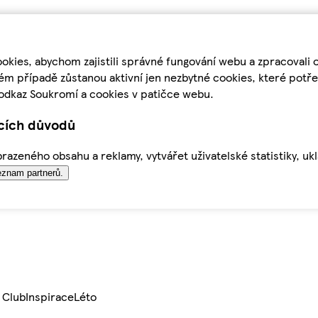
kies, abychom zajistili správné fungování webu a zpracovali 
ém případě zůstanou aktivní jen nezbytné cookies, které pot
odkaz Soukromí a cookies v patičce webu.
ících důvodů
azeného obsahu a reklamy, vytvářet uživatelské statistiky, uk
znam partnerů.
 Club
Inspirace
Léto