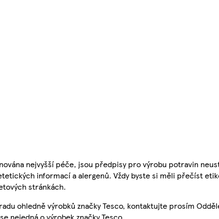
nována nejvyšší péče, jsou předpisy pro výrobu potravin neust
etetických informací a alergenů. Vždy byste si měli přečíst eti
etových stránkách.
 radu ohledně výrobků značky Tesco, kontaktujte prosím Odděl
se nejedná o výrobek značky Tesco.