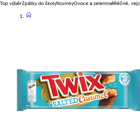
Top výběr
Zpátky do školy
Novinky
Ovoce a zelenina
Mléčné, vejc