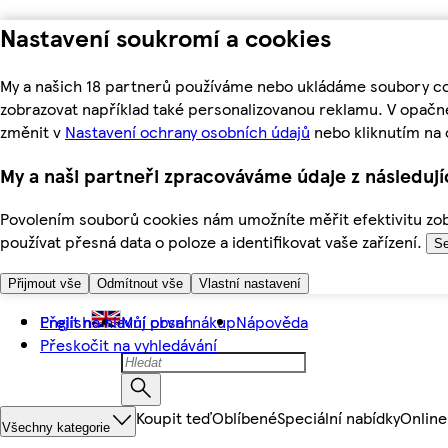
Nastavení soukromí a cookies
My a našich 18 partnerů používáme nebo ukládáme soubory coo
zobrazovat například také personalizovanou reklamu. V opačn
změnit v
Nastavení ochrany osobních údajů
nebo kliknutím na 
My a naši partneři zpracováváme údaje z následuj
Povolením souborů cookies nám umožníte měřit efektivitu zobr
používat přesná data o poloze a identifikovat vaše zařízení.
Se
Přijmout vše
Odmítnout vše
Vlastní nastavení
Přejít na hlavní obsah
English
Můj první nákup
Nápověda
Přeskočit na vyhledávání
Koupit teď
Oblíbené
Speciální nabídky
Online
Všechny kategorie