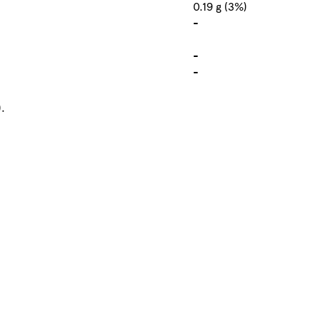
0.19 g (3%)
-
-
-
.