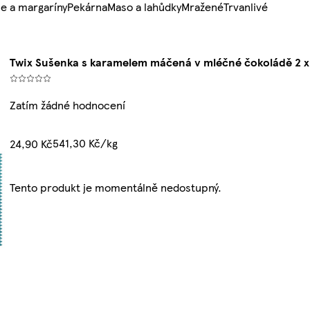
e a margaríny
Pekárna
Maso a lahůdky
Mražené
Trvanlivé
Twix Sušenka s karamelem máčená v mléčné čokoládě 2 x 
Zatím žádné hodnocení
541,30 Kč/kg
24,90 Kč
Tento produkt je momentálně nedostupný.