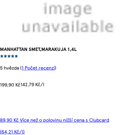
MANHATTAN SMET,MARAKUJA 1,4L
5 hvězda
(
1 Počet recenzí
)
142,79 Kč/l
199,90 Kč
89,90 Kč Více než o polovinu nižší cena s Clubcard
(64,21 Kč/l)