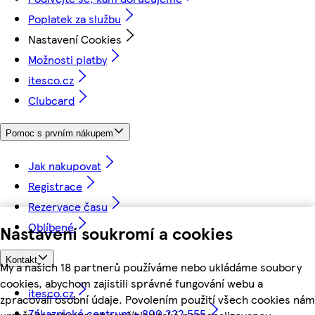
Poplatek za službu
Nastavení Cookies
Možnosti platby
itesco.cz
Clubcard
Pomoc s prvním nákupem
Jak nakupovat
Registrace
Rezervace času
Oblíbené
Nastavení soukromí a cookies
Kontakt
My a našich 18 partnerů používáme nebo ukládáme soubory
cookies, abychom zajistili správné fungování webu a
itesco.cz
zpracovali osobní údaje. Povolením použití všech cookies nám
Zákaznické centrum - 800 222 555