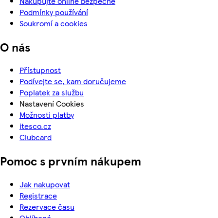
Nakupujte online bezpečně
Podmínky používání
Soukromí a cookies
O nás
Přístupnost
Podívejte se, kam doručujeme
Poplatek za službu
Nastavení Cookies
Možnosti platby
itesco.cz
Clubcard
Pomoc s prvním nákupem
Jak nakupovat
Registrace
Rezervace času
Oblíbené