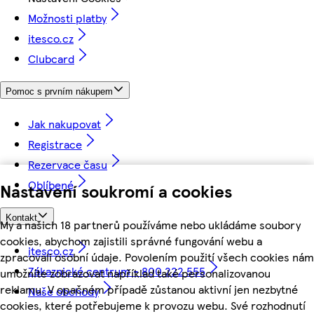
Možnosti platby
itesco.cz
Clubcard
Pomoc s prvním nákupem
Jak nakupovat
Registrace
Rezervace času
Oblíbené
Nastavení soukromí a cookies
Kontakt
My a našich 18 partnerů používáme nebo ukládáme soubory
cookies, abychom zajistili správné fungování webu a
itesco.cz
zpracovali osobní údaje. Povolením použití všech cookies nám
Zákaznické centrum - 800 222 555
umožníte zobrazovat například také personalizovanou
reklamu. V opačném případě zůstanou aktivní jen nezbytné
Naše obchody
cookies, které potřebujeme k provozu webu. Své rozhodnutí