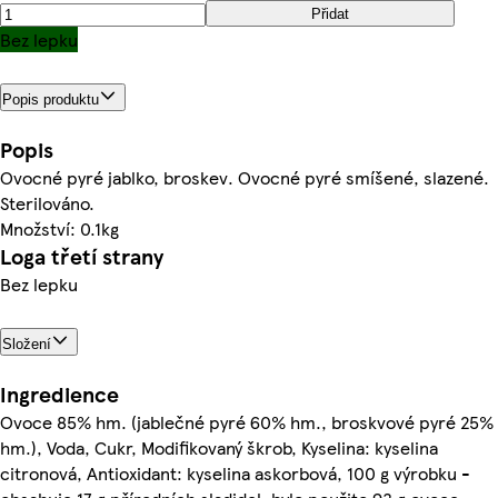
Přidat
Bez lepku
Popis produktu
Popis
Ovocné pyré jablko, broskev. Ovocné pyré smíšené, slazené.
Sterilováno.
Množství: 0.1kg
Loga třetí strany
Bez lepku
Složení
Ingredience
Ovoce 85% hm. (jablečné pyré 60% hm., broskvové pyré 25%
hm.), Voda, Cukr, Modifikovaný škrob, Kyselina: kyselina
citronová, Antioxidant: kyselina askorbová, 100 g výrobku -