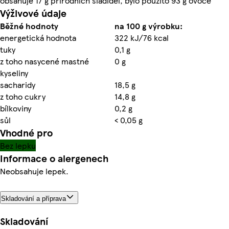
obsahuje 17 g přírodních sladidel, bylo použito 93 g ovoce
Výživové údaje
Běžné hodnoty
na 100 g výrobku:
energetická hodnota
322 kJ/76 kcal
tuky
0,1 g
z toho nasycené mastné
0 g
kyseliny
sacharidy
18,5 g
z toho cukry
14,8 g
bílkoviny
0,2 g
sůl
< 0,05 g
Vhodné pro
Bez lepku
Informace o alergenech
Neobsahuje lepek.
Skladování a příprava
Skladování