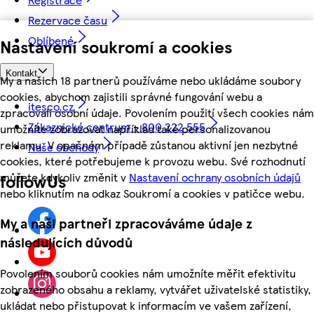
Rezervace času
Oblíbené
Nastavení soukromí a cookies
Kontakt
My a našich 18 partnerů používáme nebo ukládáme soubory
cookies, abychom zajistili správné fungování webu a
itesco.cz
zpracovali osobní údaje. Povolením použití všech cookies nám
Zákaznické centrum - 800 222 555
umožníte zobrazovat například také personalizovanou
reklamu. V opačném případě zůstanou aktivní jen nezbytné
Naše obchody
cookies, které potřebujeme k provozu webu. Své rozhodnutí
můžete kdykoliv změnit v
Nastavení ochrany osobních údajů
followUs
nebo kliknutím na odkaz Soukromí a cookies v patičce webu.
My a naši partneři zpracováváme údaje z
následujících důvodů
Povolením souborů cookies nám umožníte měřit efektivitu
zobrazeného obsahu a reklamy, vytvářet uživatelské statistiky,
ukládat nebo přistupovat k informacím ve vašem zařízení,