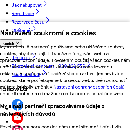
Jak nakupovat
Registrace
Rezervace času
Oblíbené
Nastavení soukromí a cookies
Kontakt
My a našich 18 partnerů používáme nebo ukládáme soubory
cookies, abychom zajistili správné fungování webu a
itesco.cz
zpracovali osobní údaje. Povolením použití všech cookies nám
Zákaznické centrum - 800 222 555
umožníte zobrazovat například také personalizovanou
reklamu. V opačném případě zůstanou aktivní jen nezbytné
Naše obchody
cookies, které potřebujeme k provozu webu. Své rozhodnutí
můžete kdykoliv změnit v
Nastavení ochrany osobních údajů
followUs
nebo kliknutím na odkaz Soukromí a cookies v patičce webu.
My a naši partneři zpracováváme údaje z
následujících důvodů
Povolením souborů cookies nám umožníte měřit efektivitu