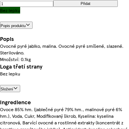
Přidat
Bez lepku
Popis produktu
Popis
Ovocné pyré jablko, malina. Ovocné pyré smíšené, slazené.
Sterilováno.
Množství: 0.1kg
Loga třetí strany
Bez lepku
Složení
Ingredience
Ovoce 85% hm. (jablečné pyré 79% hm., malinové pyré 6%
hm.), Voda, Cukr, Modifikovaný škrob, Kyselina: kyselina
citronová, Barvící ovocné a rostlinné extrakty (koncentrát z