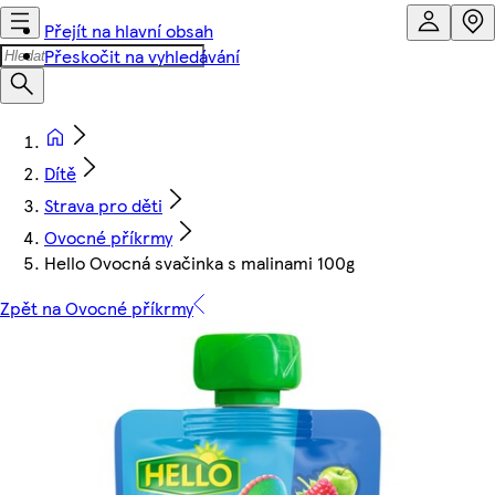
Přejít na hlavní obsah
Přeskočit na vyhledávání
Dítě
Strava pro děti
Ovocné příkrmy
Hello Ovocná svačinka s malinami 100g
Zpět na Ovocné příkrmy