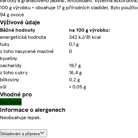
karotky a granátového jablka), Antioxidant: kyselina askorbová,
100 g výrobku - obsahuje 17 g přírodních sladidel, Bylo použito
94 g ovoce
Výživové údaje
Běžné hodnoty
na 100 g výrobku:
energetická hodnota
342 kJ/81 kcal
tuky
0,1 g
z toho nasycené mastné
0
kyseliny
sacharidy
19,7 g
z toho cukry
16,4 g
bílkoviny
0,2 g
sůl
< 0,05 g
Vhodné pro
Bez lepku
Informace o alergenech
Neobsahuje lepek.
Skladování a příprava