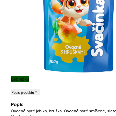
Bez lepku
Popis produktu
Popis
Ovocné pyré jablko, hruška. Ovocné pyré smíšené, slaze