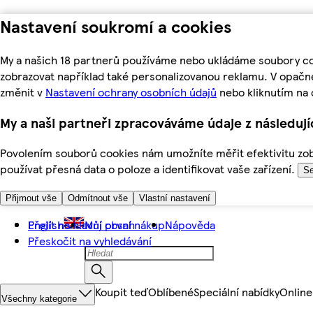
Nastavení soukromí a cookies
My a našich 18 partnerů používáme nebo ukládáme soubory coo
zobrazovat například také personalizovanou reklamu. V opačn
změnit v
Nastavení ochrany osobních údajů
nebo kliknutím na 
My a naši partneři zpracováváme údaje z následuj
Povolením souborů cookies nám umožníte měřit efektivitu zobr
používat přesná data o poloze a identifikovat vaše zařízení.
Se
Přijmout vše
Odmítnout vše
Vlastní nastavení
Přejít na hlavní obsah
English
Můj první nákup
Nápověda
Přeskočit na vyhledávání
Koupit teď
Oblíbené
Speciální nabídky
Online
Všechny kategorie