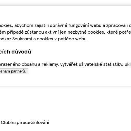
kies, abychom zajistili správné fungování webu a zpracovali 
ém případě zůstanou aktivní jen nezbytné cookies, které pot
odkaz Soukromí a cookies v patičce webu.
ících důvodů
azeného obsahu a reklamy, vytvářet uživatelské statistiky, uk
znam partnerů.
 Club
Inspirace
Grilování