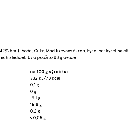
 hm.), Voda, Cukr, Modifikovaný škrob, Kyselina: kyselina ci
ních sladidel, bylo použito 93 g ovoce
na 100 g výrobku:
332 kJ/78 kcal
0,1 g
0 g
19,1 g
15,8 g
0,2 g
< 0,05 g