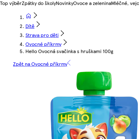
Top výběr
Zpátky do školy
Novinky
Ovoce a zelenina
Mléčné, vejc
Dítě
Strava pro děti
Ovocné příkrmy
Hello Ovocná svačinka s hruškami 100g
Zpět na Ovocné příkrmy