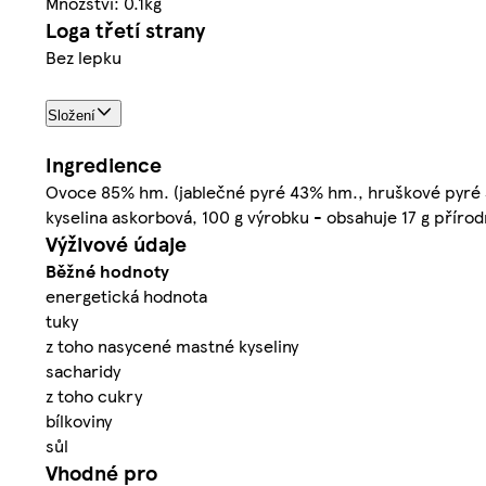
Množství: 0.1kg
Loga třetí strany
Bez lepku
Složení
Ingredience
Ovoce 85% hm. (jablečné pyré 43% hm., hruškové pyré 42%
kyselina askorbová, 100 g výrobku - obsahuje 17 g přírod
Výživové údaje
Běžné hodnoty
energetická hodnota
tuky
z toho nasycené mastné kyseliny
sacharidy
z toho cukry
bílkoviny
sůl
Vhodné pro