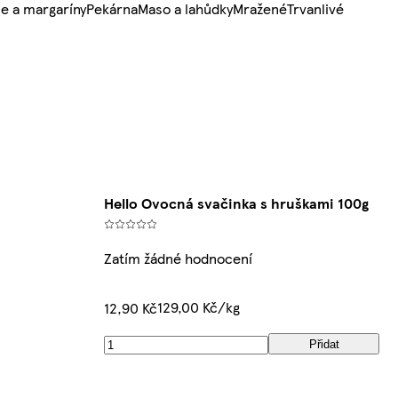
e a margaríny
Pekárna
Maso a lahůdky
Mražené
Trvanlivé
Hello Ovocná svačinka s hruškami 100g
Zatím žádné hodnocení
129,00 Kč/kg
12,90 Kč
Přidat