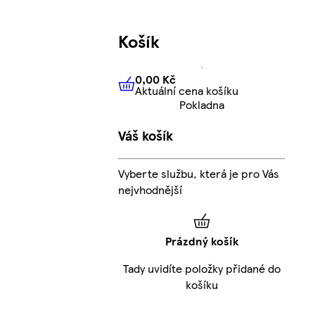
Košík
0,00 Kč
Aktuální cena košíku
0,00 Kč
Aktuální cena košíku
Pokladna
Váš košík
Vyberte službu, která je pro Vás
nejvhodnější
Prázdný košík
Tady uvidíte položky přidané do
košíku