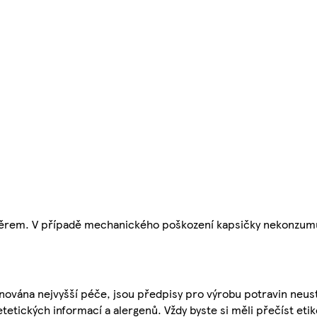
ávěrem. V případě mechanického poškození kapsičky nekonzum
nována nejvyšší péče, jsou předpisy pro výrobu potravin neust
etetických informací a alergenů. Vždy byste si měli přečíst eti