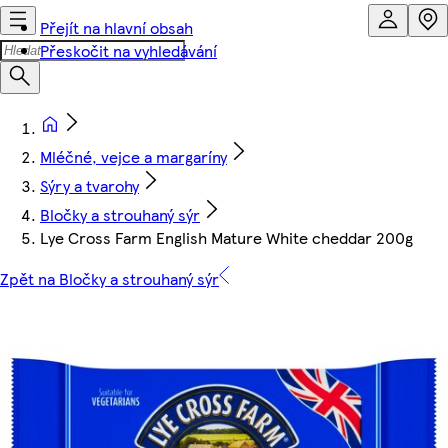
Přejít na hlavní obsah
Přeskočit na vyhledávání
Mléčné, vejce a margaríny
Sýry a tvarohy
Bločky a strouhaný sýr
Lye Cross Farm English Mature White cheddar 200g
Zpět na Bločky a strouhaný sýr