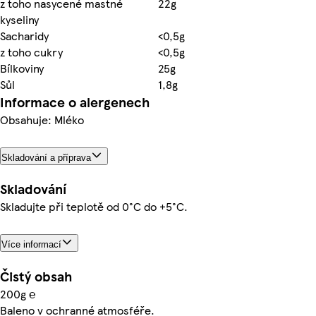
z toho nasycené mastné
22g
kyseliny
Sacharidy
<0,5g
z toho cukry
<0,5g
Bílkoviny
25g
Sůl
1,8g
Informace o alergenech
Obsahuje: Mléko
Skladování a příprava
Skladování
Skladujte při teplotě od 0°C do +5°C.
Více informací
Čistý obsah
200g ℮
Baleno v ochranné atmosféře.