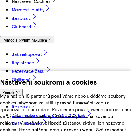
Nastavení Cookies
Možnosti platby
itesco.cz
Clubcard
Pomoc s prvním nákupem
Jak nakupovat
Registrace
Rezervace času
Oblíbené
Nastavení soukromí a cookies
Kontakt
My a našich 18 partnerů používáme nebo ukládáme soubory
cookies, abychom zajistili správné fungování webu a
itesco.cz
zpracovali osobní údaje. Povolením použití všech cookies nám
Zákaznické centrum - 800 222 555
umožníte zobrazovat například také personalizovanou
reklamu. V opačném případě zůstanou aktivní jen nezbytné
Naše obchody
cookies, které potřebujeme k provozu webu. Své rozhodnutí