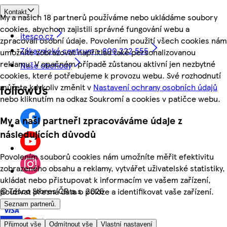
Kontakt
My a našich 18 partnerů používáme nebo ukládáme soubory
cookies, abychom zajistili správné fungování webu a
itesco.cz
zpracovali osobní údaje. Povolením použití všech cookies nám
Zákaznické centrum - 800 222 555
umožníte zobrazovat například také personalizovanou
reklamu. V opačném případě zůstanou aktivní jen nezbytné
Naše obchody
cookies, které potřebujeme k provozu webu. Své rozhodnutí
můžete kdykoliv změnit v
Nastavení ochrany osobních údajů
followUs
nebo kliknutím na odkaz Soukromí a cookies v patičce webu.
My a naši partneři zpracováváme údaje z
následujících důvodů
Povolením souborů cookies nám umožníte měřit efektivitu
zobrazeného obsahu a reklamy, vytvářet uživatelské statistiky,
ukládat nebo přistupovat k informacím ve vašem zařízení,
©
Tesco Stores ČR a.s. 2026
používat přesná data o poloze a identifikovat vaše zařízení.
Seznam partnerů.
Přijmout vše
Odmítnout vše
Vlastní nastavení