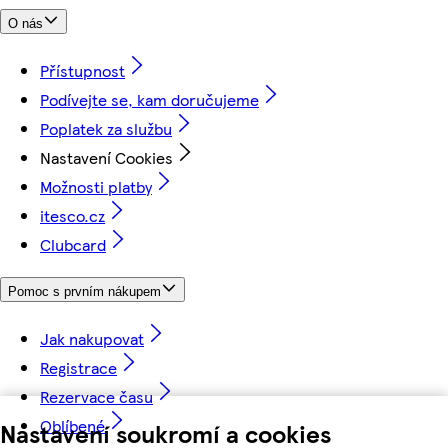
O nás
Přístupnost
Podívejte se, kam doručujeme
Poplatek za službu
Nastavení Cookies
Možnosti platby
itesco.cz
Clubcard
Pomoc s prvním nákupem
Jak nakupovat
Registrace
Rezervace času
Oblíbené
Nastavení soukromí a cookies