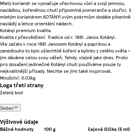
Mletý koriandr se vyznačuje ořechovou vůní a svojí jemnou,
nasládlou, kořeněnou chutí připomíná pomeranče a skořici. S
mletým koriandrem KOTÁNYI svým pokrmům dodáte pikantně
nasládlý a lehce orientální nádech.
Kotányi premium kvalita.
Kvalita z přesvědčení. Tradice od r. 1881. Janos Kotányi.
Vše začalo v roce 1881 Janosem Kotányi a paprikou a
zanedlouho to bylo ušlechtilé koření a bylinky z celého světa -
jim dáváme celou svou vášeň. Tehdy, stejně jako dnes. Proto
pro dosažení jedinečné Kotányi chuti používáme pouze ty
nejkvalitnější přísady. Nechte se jimi také inspirovat.
Množství: 0.03kg
Loga třetí strany
Zelený bod
Složení
Výživové údaje
Běžné hodnoty
100 g
čajová lžička (5 ml)