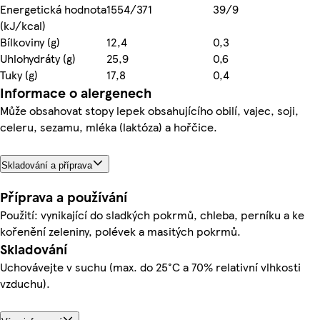
Energetická hodnota
1554/371
39/9
(kJ/kcal)
Bílkoviny (g)
12,4
0,3
Uhlohydráty (g)
25,9
0,6
Tuky (g)
17,8
0,4
Informace o alergenech
Může obsahovat stopy lepek obsahujícího obilí, vajec, soji,
celeru, sezamu, mléka (laktóza) a hořčice.
Skladování a příprava
Příprava a používání
Použití: vynikající do sladkých pokrmů, chleba, perníku a ke
kořenění zeleniny, polévek a masitých pokrmů.
Skladování
Uchovávejte v suchu (max. do 25°C a 70% relativní vlhkosti
vzduchu).