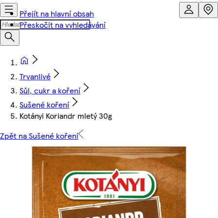
Přejít na hlavní obsah
Přeskočit na vyhledávání
Trvanlivé
Sůl, cukr a koření
Sušené koření
Kotányi Koriandr mletý 30g
Zpět na Sušené koření