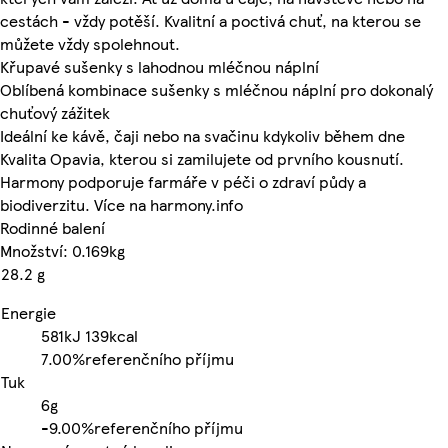
cestách - vždy potěší. Kvalitní a poctivá chuť, na kterou se
můžete vždy spolehnout.
Křupavé sušenky s lahodnou mléčnou náplní
Oblíbená kombinace sušenky s mléčnou náplní pro dokonalý
chuťový zážitek
Ideální ke kávě, čaji nebo na svačinu kdykoliv během dne
Kvalita Opavia, kterou si zamilujete od prvního kousnutí.
Harmony podporuje farmáře v péči o zdraví půdy a
biodiverzitu. Více na harmony.info
Rodinné balení
Množství: 0.169kg
28.2 g
Energie
581kJ
139kcal
7.00%
referenčního příjmu
Tuk
6g
-
9.00%
referenčního příjmu