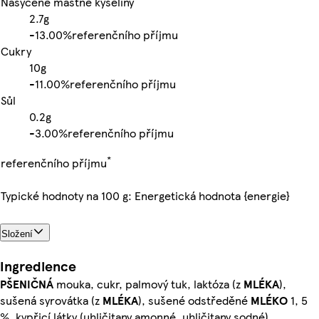
Nasycené mastné kyseliny
2.7g
-
13.00%
referenčního příjmu
Cukry
10g
-
11.00%
referenčního příjmu
Sůl
0.2g
-
3.00%
referenčního příjmu
*
referenčního příjmu
Typické hodnoty na 100 g: Energetická hodnota {energie}
Složení
Ingredience
PŠENIČNÁ
mouka, cukr, palmový tuk, laktóza (z
MLÉKA
),
sušená syrovátka (z
MLÉKA
), sušené odstředěné
MLÉKO
1, 5
%, kypřicí látky (uhličitany amonné, uhličitany sodné),