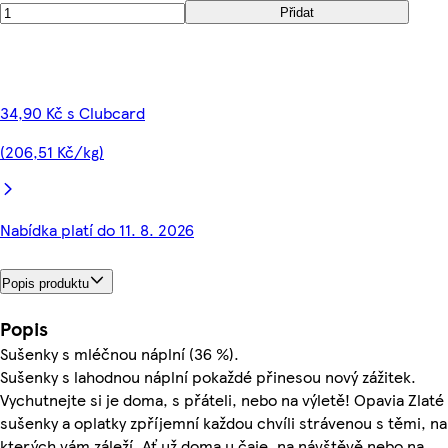
Přidat
34,90 Kč s Clubcard
(206,51 Kč/kg)
Nabídka platí do 11. 8. 2026
Popis produktu
Popis
Sušenky s mléčnou náplní (36 %).
Sušenky s lahodnou náplní pokaždé přinesou nový zážitek.
Vychutnejte si je doma, s přáteli, nebo na výletě! Opavia Zlaté
sušenky a oplatky zpříjemní každou chvíli strávenou s těmi, na
kterých vám záleží. Ať už doma u čaje, na návštěvě nebo na