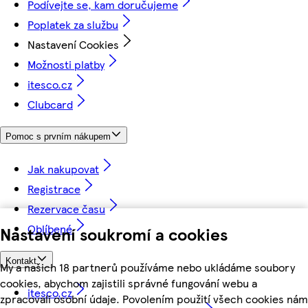
Podívejte se, kam doručujeme
Poplatek za službu
Nastavení Cookies
Možnosti platby
itesco.cz
Clubcard
Pomoc s prvním nákupem
Jak nakupovat
Registrace
Rezervace času
Oblíbené
Nastavení soukromí a cookies
Kontakt
My a našich 18 partnerů používáme nebo ukládáme soubory
cookies, abychom zajistili správné fungování webu a
itesco.cz
zpracovali osobní údaje. Povolením použití všech cookies nám