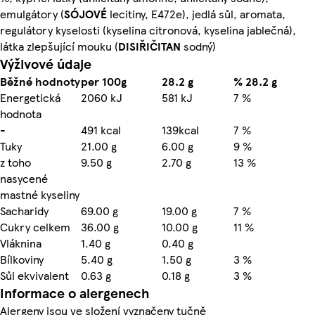
emulgátory (
SÓJOVÉ
lecitiny, E472e), jedlá sůl, aromata,
regulátory kyselosti (kyselina citronová, kyselina jablečná),
látka zlepšující mouku (
DISIŘIČITAN
sodný)
Výživové údaje
Běžné hodnoty
per 100g
28.2 g
% 28.2 g
Energetická
2060 kJ
581 kJ
7 %
hodnota
-
491 kcal
139kcal
7 %
Tuky
21.00 g
6.00 g
9 %
z toho
9.50 g
2.70 g
13 %
nasycené
mastné kyseliny
Sacharidy
69.00 g
19.00 g
7 %
Cukry celkem
36.00 g
10.00 g
11 %
Vláknina
1.40 g
0.40 g
Bílkoviny
5.40 g
1.50 g
3 %
Sůl ekvivalent
0.63 g
0.18 g
3 %
Informace o alergenech
Alergeny jsou ve složení vyznačeny tučně