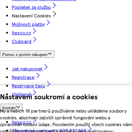
Poplatek za službu
Nastavení Cookies
Možnosti platby
itesco.cz
Clubcard
Pomoc s prvním nákupem
Jak nakupovat
Registrace
Rezervace času
Oblíbené
Nastavení soukromí a cookies
Kontakt
My a našich 18 partnerů používáme nebo ukládáme soubory
cookies, abychom zajistili správné fungování webu a
itesco.cz
zpracovali osobní údaje. Povolením použití všech cookies nám
Zákaznické centrum - 800 222 555
umožníte zobrazovat například také personalizovanou