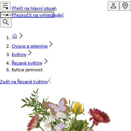
Přejít na hlavní obsah
Přeskočit na vyhledávání
Ovoce a zelenina
Květiny
Řezané květiny
Kytice jemnost
Zpět na Řezané květiny