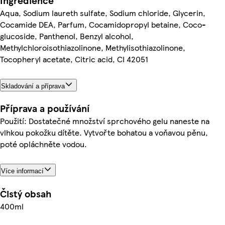
Ingredience
Aqua, Sodium laureth sulfate, Sodium chloride, Glycerin,
Cocamide DEA, Parfum, Cocamidopropyl betaine, Coco-
glucoside, Panthenol, Benzyl alcohol,
Methylchloroisothiazolinone, Methylisothiazolinone,
Tocopheryl acetate, Citric acid, CI 42051
Skladování a příprava
Příprava a používání
Použití: Dostatečné množství sprchového gelu naneste na
vlhkou pokožku dítěte. Vytvořte bohatou a voňavou pěnu,
poté opláchněte vodou.
Více informací
Čistý obsah
400ml