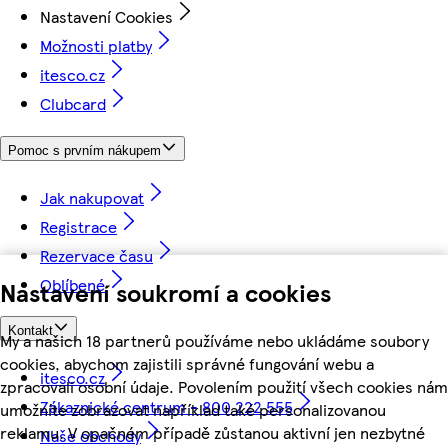
Nastavení Cookies
Možnosti platby
itesco.cz
Clubcard
Pomoc s prvním nákupem
Jak nakupovat
Registrace
Rezervace času
Oblíbené
Nastavení soukromí a cookies
Kontakt
My a našich 18 partnerů používáme nebo ukládáme soubory
cookies, abychom zajistili správné fungování webu a
itesco.cz
zpracovali osobní údaje. Povolením použití všech cookies nám
Zákaznické centrum - 800 222 555
umožníte zobrazovat například také personalizovanou
reklamu. V opačném případě zůstanou aktivní jen nezbytné
Naše obchody