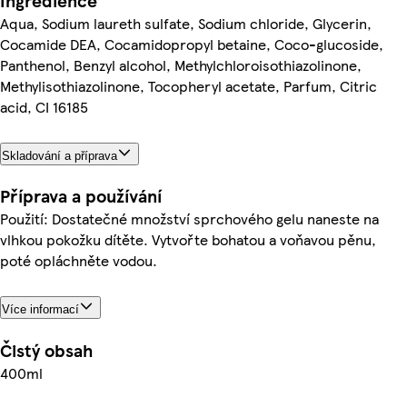
Ingredience
Aqua, Sodium laureth sulfate, Sodium chloride, Glycerin,
Cocamide DEA, Cocamidopropyl betaine, Coco-glucoside,
Panthenol, Benzyl alcohol, Methylchloroisothiazolinone,
Methylisothiazolinone, Tocopheryl acetate, Parfum, Citric
acid, CI 16185
Skladování a příprava
Příprava a používání
Použití: Dostatečné množství sprchového gelu naneste na
vlhkou pokožku dítěte. Vytvořte bohatou a voňavou pěnu,
poté opláchněte vodou.
Více informací
Čistý obsah
400ml