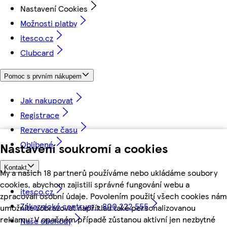
Nastavení Cookies
Možnosti platby
itesco.cz
Clubcard
Pomoc s prvním nákupem
Jak nakupovat
Registrace
Rezervace času
Oblíbené
Nastavení soukromí a cookies
Kontakt
My a našich 18 partnerů používáme nebo ukládáme soubory
cookies, abychom zajistili správné fungování webu a
itesco.cz
zpracovali osobní údaje. Povolením použití všech cookies nám
Zákaznické centrum - 800 222 555
umožníte zobrazovat například také personalizovanou
reklamu. V opačném případě zůstanou aktivní jen nezbytné
Naše obchody