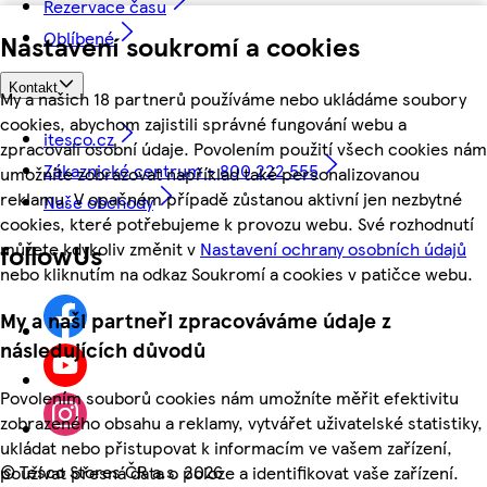
Rezervace času
Oblíbené
Nastavení soukromí a cookies
Kontakt
My a našich 18 partnerů používáme nebo ukládáme soubory
cookies, abychom zajistili správné fungování webu a
itesco.cz
zpracovali osobní údaje. Povolením použití všech cookies nám
Zákaznické centrum - 800 222 555
umožníte zobrazovat například také personalizovanou
reklamu. V opačném případě zůstanou aktivní jen nezbytné
Naše obchody
cookies, které potřebujeme k provozu webu. Své rozhodnutí
můžete kdykoliv změnit v
Nastavení ochrany osobních údajů
followUs
nebo kliknutím na odkaz Soukromí a cookies v patičce webu.
My a naši partneři zpracováváme údaje z
následujících důvodů
Povolením souborů cookies nám umožníte měřit efektivitu
zobrazeného obsahu a reklamy, vytvářet uživatelské statistiky,
ukládat nebo přistupovat k informacím ve vašem zařízení,
©
Tesco Stores ČR a.s. 2026
používat přesná data o poloze a identifikovat vaše zařízení.