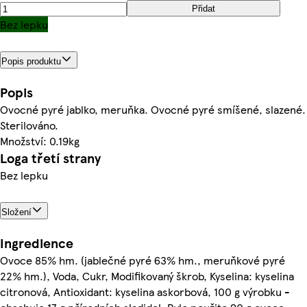
Přidat
Bez lepku
Popis produktu
Popis
Ovocné pyré jablko, meruňka. Ovocné pyré smíšené, slazené.
Sterilováno.
Množství: 0.19kg
Loga třetí strany
Bez lepku
Složení
Ingredience
Ovoce 85% hm. (jablečné pyré 63% hm., meruňkové pyré
22% hm.), Voda, Cukr, Modifikovaný škrob, Kyselina: kyselina
citronová, Antioxidant: kyselina askorbová, 100 g výrobku -