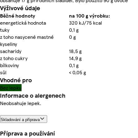
obsahuje 17 g přírodních sladidel, Bylo použito 90 g ovoce
Výživové údaje
Běžné hodnoty
na 100 g výrobku:
energetická hodnota
320 kJ/75 kcal
tuky
0,1 g
z toho nasycené mastné
0 g
kyseliny
sacharidy
18,5 g
z toho cukry
14,9 g
bílkoviny
0,1 g
sůl
< 0,05 g
Vhodné pro
Bez lepku
Informace o alergenech
Neobsahuje lepek.
Skladování a příprava
Příprava a používání