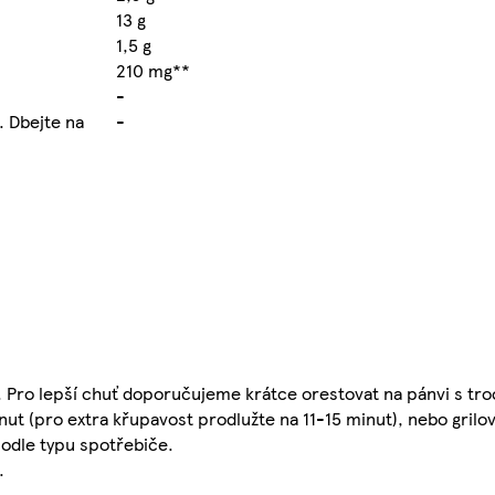
13 g
1,5 g
210 mg**
-
. Dbejte na
-
 Pro lepší chuť doporučujeme krátce orestovat na pánvi s troc
nut (pro extra křupavost prodlužte na 11-15 minut), nebo grilov
podle typu spotřebiče.
.