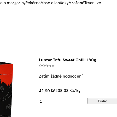
e a margaríny
Pekárna
Maso a lahůdky
Mražené
Trvanlivé
Lunter Tofu Sweet Chilli 180g
Zatím žádné hodnocení
238,33 Kč/kg
42,90 Kč
Přidat