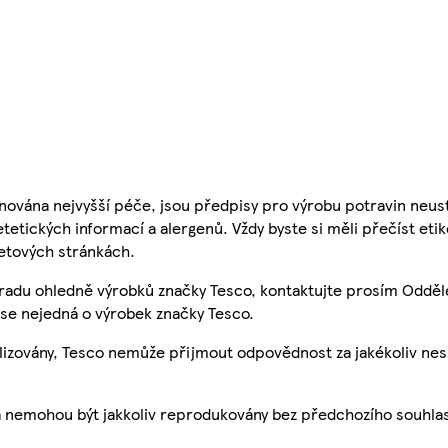
nována nejvyšší péče, jsou předpisy pro výrobu potravin neust
etetických informací a alergenů. Vždy byste si měli přečíst eti
etových stránkách.
 radu ohledně výrobků značky Tesco, kontaktujte prosím Odděl
se nejedná o výrobek značky Tesco.
ualizovány, Tesco nemůže přijmout odpovědnost za jakékoliv ne
a nemohou být jakkoliv reprodukovány bez předchozího souhla