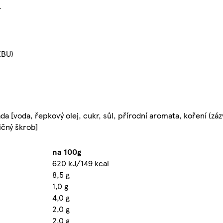
.
EBU)
da [voda, řepkový olej, cukr, sůl, přírodní aromata, koření (zázv
ičný škrob]
na 100g
620 kJ/149 kcal
8,5 g
1,0 g
4,0 g
2,0 g
2,0 g