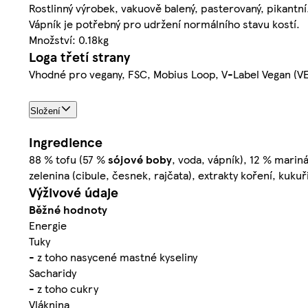
Rostlinný výrobek, vakuově balený, pasterovaný, pikantní
Vápník je potřebný pro udržení normálního stavu kostí.
Množství: 0.18kg
Loga třetí strany
Vhodné pro vegany, FSC, Mobius Loop, V-Label Vegan (V
Složení
Ingredience
88 % tofu (57 %
sójové boby
, voda, vápník), 12 % mariná
zelenina (cibule, česnek, rajčata), extrakty koření, kukuř
Výživové údaje
Běžné hodnoty
Energie
Tuky
- z toho nasycené mastné kyseliny
Sacharidy
- z toho cukry
Vláknina