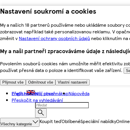
Nastavení soukromí a cookies
My a našich 18 partnerů používáme nebo ukládáme soubory coo
zobrazovat například také personalizovanou reklamu. V opačn
změnit v
Nastavení ochrany osobních údajů
nebo kliknutím na 
My a naši partneři zpracováváme údaje z následuj
Povolením souborů cookies nám umožníte měřit efektivitu zobr
používat přesná data o poloze a identifikovat vaše zařízení.
Se
Přijmout vše
Odmítnout vše
Vlastní nastavení
Přejít na hlavní obsah
English
Můj první nákup
Nápověda
Přeskočit na vyhledávání
Koupit teď
Oblíbené
Speciální nabídky
Online
Všechny kategorie