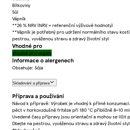
Bílkoviny
Sůl
Vápník
**26 % NRV (NRV = referenční výživové hodnoty)
**Vápník je potřebný pro udržení normálního stavu kostí
pestrou, vyváženou stravu a zdravý životní styl
Vhodné pro
Vhodné pro vegany
Informace o alergenech
Obsahuje: Sója
Skladování a příprava
Příprava a používání
Návod k přípravě: Výrobek je vhodný k přímé konzumaci.
péct v horkovzdušné fritéze při 180 °C přibližně 8-10 mi
Uvedené časy přípravy jsou orientační a mohou se lišit 
Dbejte na pestrou, vyváženou stravu a zdravý životní styl