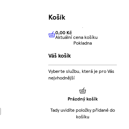
Košík
0,00 Kč
Aktuální cena košíku
0,00 Kč
Aktuální cena košíku
Pokladna
Váš košík
Vyberte službu, která je pro Vás
nejvhodnější
Prázdný košík
Tady uvidíte položky přidané do
košíku