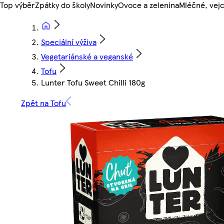
Top výběr
Zpátky do školy
Novinky
Ovoce a zelenina
Mléčné, vejc
Speciální výživa
Vegetariánské a veganské
Tofu
Lunter Tofu Sweet Chilli 180g
Zpět na Tofu