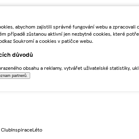
kies, abychom zajistili správné fungování webu a zpracovali 
ém případě zůstanou aktivní jen nezbytné cookies, které pot
odkaz Soukromí a cookies v patičce webu.
ících důvodů
azeného obsahu a reklamy, vytvářet uživatelské statistiky, uk
znam partnerů.
 Club
Inspirace
Léto