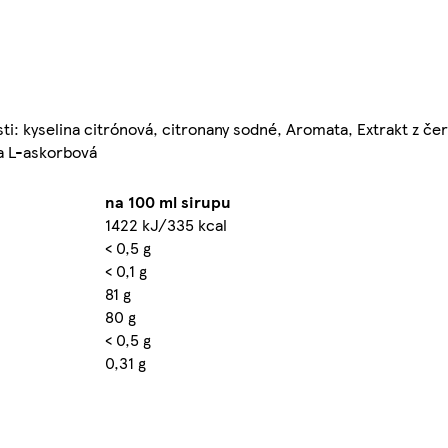
ti: kyselina citrónová, citronany sodné, Aromata, Extrakt z čer
na L-askorbová
na 100 ml sirupu
1422 kJ/335 kcal
< 0,5 g
< 0,1 g
81 g
80 g
< 0,5 g
0,31 g