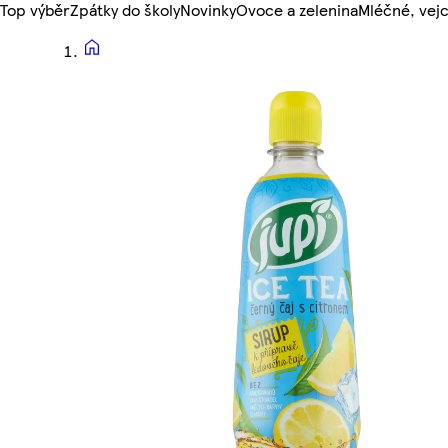
Top výběr
Zpátky do školy
Novinky
Ovoce a zelenina
Mléčné, vejc