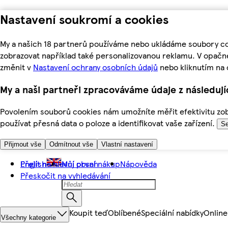
Nastavení soukromí a cookies
My a našich 18 partnerů používáme nebo ukládáme soubory coo
zobrazovat například také personalizovanou reklamu. V opačn
změnit v
Nastavení ochrany osobních údajů
nebo kliknutím na 
My a naši partneři zpracováváme údaje z následuj
Povolením souborů cookies nám umožníte měřit efektivitu zobr
používat přesná data o poloze a identifikovat vaše zařízení.
Se
Přijmout vše
Odmítnout vše
Vlastní nastavení
Přejít na hlavní obsah
English
Můj první nákup
Nápověda
Přeskočit na vyhledávání
Koupit teď
Oblíbené
Speciální nabídky
Online
Všechny kategorie