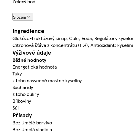
Zelený bod
Složení
Ingredience
Glukózo-fruktózový sirup, Cukr, Voda, Regulátory kyselos
Citronová šťáva z koncentrátu (1 %), Antioxidant: kyseli
Výživové údaje
Běžné hodnoty
Energetická hodnota
Tuky
z toho nasycené mastné kyseliny
Sacharidy
z toho cukry
Bílkoviny
Sůl
Přísady
Bez Umělé barvivo
Bez Umělá sladidla