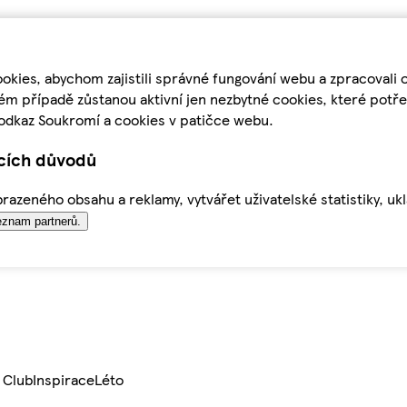
kies, abychom zajistili správné fungování webu a zpracovali 
ém případě zůstanou aktivní jen nezbytné cookies, které pot
odkaz Soukromí a cookies v patičce webu.
ících důvodů
azeného obsahu a reklamy, vytvářet uživatelské statistiky, uk
znam partnerů.
 Club
Inspirace
Léto