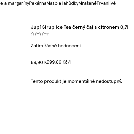
e a margaríny
Pekárna
Maso a lahůdky
Mražené
Trvanlivé
Jupí Sirup Ice Tea černý čaj s citronem 0,7l
Zatím žádné hodnocení
99,86 Kč/l
69,90 Kč
Tento produkt je momentálně nedostupný.