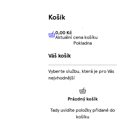
Košík
0,00 Kč
Aktuální cena košíku
0,00 Kč
Aktuální cena košíku
Pokladna
Váš košík
Vyberte službu, která je pro Vás
nejvhodnější
Prázdný košík
Tady uvidíte položky přidané do
košíku