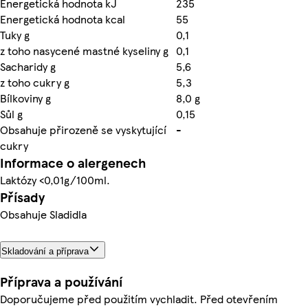
Energetická hodnota kJ
235
Energetická hodnota kcal
55
Tuky g
0,1
z toho nasycené mastné kyseliny g
0,1
Sacharidy g
5,6
z toho cukry g
5,3
Bílkoviny g
8,0 g
Sůl g
0,15
Obsahuje přirozeně se vyskytující
-
cukry
Informace o alergenech
Laktózy <0,01g/100ml.
Přísady
Obsahuje Sladidla
Skladování a příprava
Příprava a používání
Doporučujeme před použitím vychladit. Před otevřením