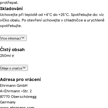
protřepat.
Skladování
Uchovejte při teplotě od +4°C do +25°C. Spotřebujte do: viz
víčko obalu. Po otevření uchovejte v chladničce a urychleně
spotřebujte.
Více informací
Čistý obsah
250ml ℮
Údaje o značce
Adresa pro vrácení
Ehrmann GmbH
A-Ehrmann -Str. 2
87770 Oberschönegg
Germany
www.ehrmann.com