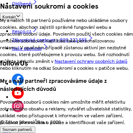
Oblíbené
Nastavení soukromí a cookies
Kontakt
My a našich 18 partnerů používáme nebo ukládáme soubory
cookies, abychom zajistili správné fungování webu a
itesco.cz
zpracovali osobní údaje. Povolením použití všech cookies nám
Zákaznické centrum - 800 222 555
umožníte zobrazovat například také personalizovanou
reklamu. V opačném případě zůstanou aktivní jen nezbytné
Naše obchody
cookies, které potřebujeme k provozu webu. Své rozhodnutí
můžete kdykoliv změnit v
Nastavení ochrany osobních údajů
followUs
nebo kliknutím na odkaz Soukromí a cookies v patičce webu.
My a naši partneři zpracováváme údaje z
následujících důvodů
Povolením souborů cookies nám umožníte měřit efektivitu
zobrazeného obsahu a reklamy, vytvářet uživatelské statistiky,
ukládat nebo přistupovat k informacím ve vašem zařízení,
©
Tesco Stores ČR a.s. 2026
používat přesná data o poloze a identifikovat vaše zařízení.
Seznam partnerů.