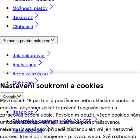
Možnosti platby
itesco.cz
Clubcard
Pomoc s prvním nákupem
Jak nakupovat
Registrace
Rezervace času
Oblíbené
Nastavení soukromí a cookies
Kontakt
My a našich 18 partnerů používáme nebo ukládáme soubory
cookies, abychom zajistili správné fungování webu a
itesco.cz
zpracovali osobní údaje. Povolením použití všech cookies nám
Zákaznické centrum - 800 222 555
umožníte zobrazovat například také personalizovanou
reklamu. V opačném případě zůstanou aktivní jen nezbytné
Naše obchody
cookies, které potřebujeme k provozu webu. Své rozhodnutí