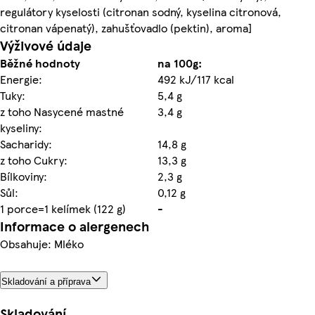
regulátory kyselosti (citronan sodný, kyselina citronová,
citronan vápenatý), zahušťovadlo (pektin), aroma]
Výživové údaje
Běžné hodnoty
na 100g:
Energie:
492 kJ/117 kcal
Tuky:
5,4 g
z toho Nasycené mastné
3,4 g
kyseliny:
Sacharidy:
14,8 g
z toho Cukry:
13,3 g
Bílkoviny:
2,3 g
Sůl:
0,12 g
1 porce=1 kelímek (122 g)
-
Informace o alergenech
Obsahuje: Mléko
Skladování a příprava
Skladování