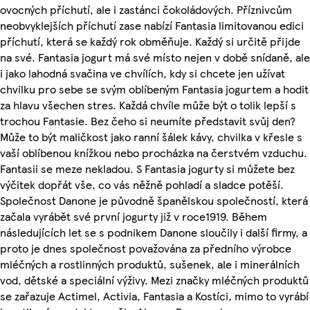
ovocných příchutí, ale i zastánci čokoládových. Příznivcům
neobvyklejších příchutí zase nabízí Fantasia limitovanou edici
příchutí, která se každý rok obměňuje. Každý si určitě přijde
na své. Fantasia jogurt má své místo nejen v době snídaně, ale
i jako lahodná svačina ve chvílích, kdy si chcete jen užívat
chvilku pro sebe se svým oblíbeným Fantasia jogurtem a hodit
za hlavu všechen stres. Každá chvíle může být o tolik lepší s
trochou Fantasie. Bez čeho si neumíte představit svůj den?
Může to být maličkost jako ranní šálek kávy, chvilka v křesle s
vaší oblíbenou knížkou nebo procházka na čerstvém vzduchu.
Fantasii se meze nekladou. S Fantasia jogurty si můžete bez
výčitek dopřát vše, co vás něžně pohladí a sladce potěší.
Společnost Danone je původně španělskou společností, která
začala vyrábět své první jogurty již v roce1919. Během
následujících let se s podnikem Danone sloučily i další firmy, a
proto je dnes společnost považována za předního výrobce
mléčných a rostlinných produktů, sušenek, ale i minerálních
vod, dětské a speciální výživy. Mezi značky mléčných produktů
se zařazuje Actimel, Activia, Fantasia a Kostíci, mimo to vyrábí