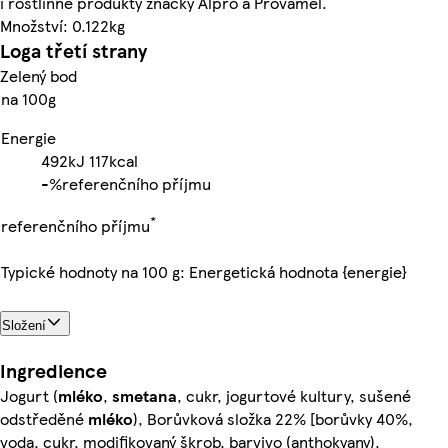
i rostlinné produkty značky Alpro a Provamel.
Množství: 0.122kg
Loga třetí strany
Zelený bod
na 100g
Energie
492kJ
117kcal
-%
referenčního příjmu
*
referenčního příjmu
Typické hodnoty na 100 g: Energetická hodnota {energie}
Složení
Ingredience
Jogurt (
mléko
,
smetana
, cukr, jogurtové kultury, sušené
odstředěné
mléko
), Borůvková složka 22% [borůvky 40%,
voda, cukr, modifikovaný škrob, barvivo (anthokyany),