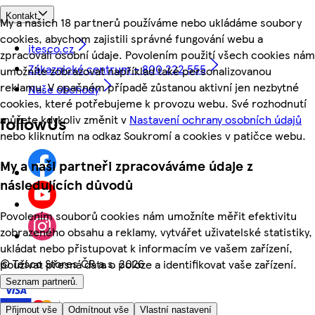
Kontakt
My a našich 18 partnerů používáme nebo ukládáme soubory
cookies, abychom zajistili správné fungování webu a
itesco.cz
zpracovali osobní údaje. Povolením použití všech cookies nám
Zákaznické centrum - 800 222 555
umožníte zobrazovat například také personalizovanou
reklamu. V opačném případě zůstanou aktivní jen nezbytné
Naše obchody
cookies, které potřebujeme k provozu webu. Své rozhodnutí
můžete kdykoliv změnit v
Nastavení ochrany osobních údajů
followUs
nebo kliknutím na odkaz Soukromí a cookies v patičce webu.
My a naši partneři zpracováváme údaje z
následujících důvodů
Povolením souborů cookies nám umožníte měřit efektivitu
zobrazeného obsahu a reklamy, vytvářet uživatelské statistiky,
ukládat nebo přistupovat k informacím ve vašem zařízení,
©
Tesco Stores ČR a.s. 2026
používat přesná data o poloze a identifikovat vaše zařízení.
Seznam partnerů.
Přijmout vše
Odmítnout vše
Vlastní nastavení