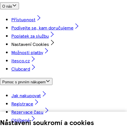
O nás
Přístupnost
Podívejte se, kam doručujeme
Poplatek za službu
Nastavení Cookies
Možnosti platby
itesco.cz
Clubcard
Pomoc s prvním nákupem
Jak nakupovat
Registrace
Rezervace času
Oblíbené
Nastavení soukromí a cookies