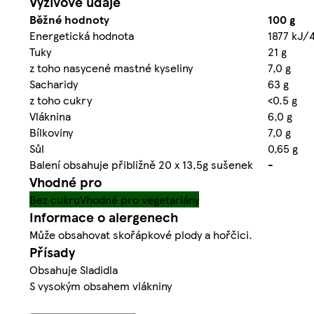
Výživové údaje
Běžné hodnoty
100 g
Energetická hodnota
1877 kJ/
Tuky
21 g
z toho nasycené mastné kyseliny
7,0 g
Sacharidy
63 g
z toho cukry
<0.5 g
Vláknina
6,0 g
Bílkoviny
7,0 g
Sůl
0,65 g
Balení obsahuje přibližně 20 x 13,5g sušenek
-
Vhodné pro
Bez cukru
Vhodné pro vegetariány
Informace o alergenech
Může obsahovat skořápkové plody a hořčici.
Přísady
Obsahuje Sladidla
S vysokým obsahem vlákniny