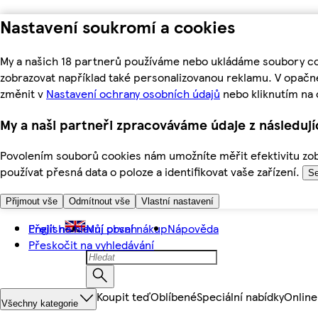
Nastavení soukromí a cookies
My a našich 18 partnerů používáme nebo ukládáme soubory coo
zobrazovat například také personalizovanou reklamu. V opačn
změnit v
Nastavení ochrany osobních údajů
nebo kliknutím na 
My a naši partneři zpracováváme údaje z následuj
Povolením souborů cookies nám umožníte měřit efektivitu zobr
používat přesná data o poloze a identifikovat vaše zařízení.
Se
Přijmout vše
Odmítnout vše
Vlastní nastavení
Přejít na hlavní obsah
English
Můj první nákup
Nápověda
Přeskočit na vyhledávání
Koupit teď
Oblíbené
Speciální nabídky
Online
Všechny kategorie