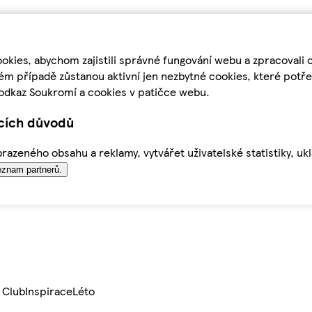
kies, abychom zajistili správné fungování webu a zpracovali 
ém případě zůstanou aktivní jen nezbytné cookies, které pot
odkaz Soukromí a cookies v patičce webu.
ících důvodů
azeného obsahu a reklamy, vytvářet uživatelské statistiky, uk
znam partnerů.
 Club
Inspirace
Léto