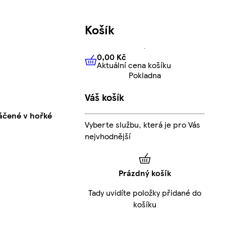
Košík
0,00 Kč
Aktuální cena košíku
0,00 Kč
Aktuální cena košíku
Pokladna
Váš košík
áčené v hořké
Vyberte službu, která je pro Vás
nejvhodnější
Prázdný košík
Tady uvidíte položky přidané do
košíku