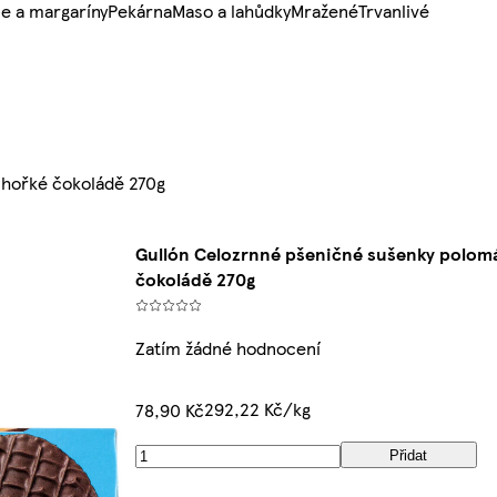
e a margaríny
Pekárna
Maso a lahůdky
Mražené
Trvanlivé
 hořké čokoládě 270g
Gullón Celozrnné pšeničné sušenky polom
čokoládě 270g
Zatím žádné hodnocení
292,22 Kč/kg
78,90 Kč
Přidat