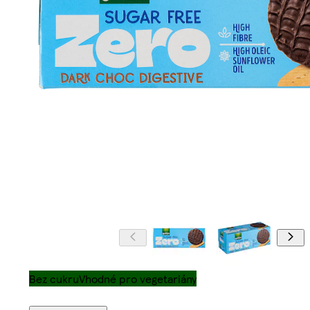
Bez cukru
Vhodné pro vegetariány