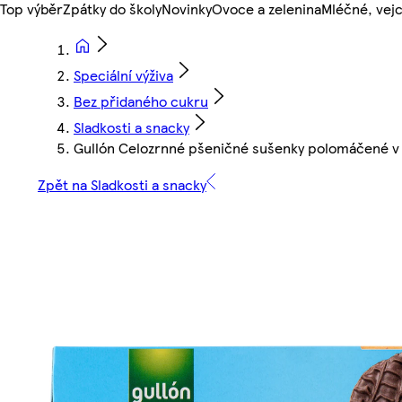
Top výběr
Zpátky do školy
Novinky
Ovoce a zelenina
Mléčné, vejc
Speciální výživa
Bez přidaného cukru
Sladkosti a snacky
Gullón Celozrnné pšeničné sušenky polomáčené v
Zpět na Sladkosti a snacky