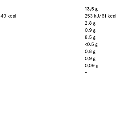
13,5 g
449 kcal
253 kJ/61 kcal
2,8 g
0,9 g
8,5 g
<0.5 g
0,8 g
0,9 g
0,09 g
-