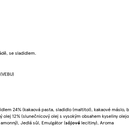
dě, se sladidlem.
 (VEBU)
dlem 24% (kakaová pasta, sladidlo (maltitol), kakaové máslo,
linný olej 12% (slunečnicový olej s vysokým obsahem kyseliny olej
 amonný), Jedlá sůl, Emulgátor (
sójové
lecitiny), Aroma