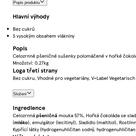
Popis produktu
Hlavní výhody
Bez cukrů
S vysokým obsahem vlákniny
Popis
Celozrnné pšeničné sušenky polomáčené v hořké čokolá
Množství: 0.27kg
Loga třetí strany
Bez cukru, Vhodné pro vegetariány, V-Label Vegetarisch
Složení
Ingredience
Celozrnná
pšeničná
mouka 57%, Hořká čokoláda se sladi
(
mléko
), emulgátor (lecitiny)), Sladidlo (maltitol), Rost
Kypřící látky (hydrogenuhličitan sodný, hydrogenuhličitan