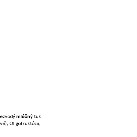
 bezvodý
mléčný
tuk
ové), Oligofruktóza,