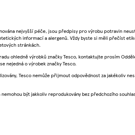
nována nejvyšší péče, jsou předpisy pro výrobu potravin neust
etetických informací a alergenů. Vždy byste si měli přečíst eti
etových stránkách.
 radu ohledně výrobků značky Tesco, kontaktujte prosím Odděl
se nejedná o výrobek značky Tesco.
ualizovány, Tesco nemůže přijmout odpovědnost za jakékoliv ne
a nemohou být jakkoliv reprodukovány bez předchozího souhla