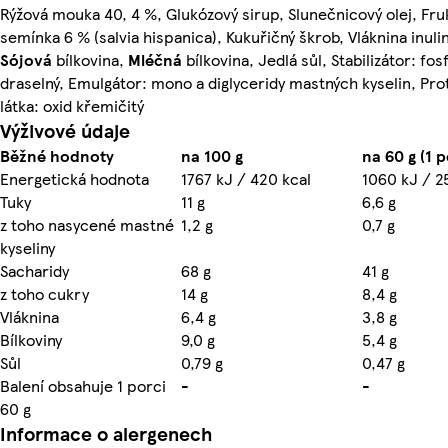
Rýžová mouka 40, 4 %, Glukózový sirup, Slunečnicový olej, Fru
semínka 6 % (salvia hispanica), Kukuřičný škrob, Vláknina inulin
Sójová
bílkovina,
Mléčná
bílkovina, Jedlá sůl, Stabilizátor: fo
draselný, Emulgátor: mono a diglyceridy mastných kyselin, Pro
látka: oxid křemičitý
Výživové údaje
Běžné hodnoty
na 100 g
na 60 g (1 
Energetická hodnota
1767 kJ / 420 kcal
1060 kJ / 2
Tuky
11 g
6,6 g
z toho nasycené mastné
1,2 g
0,7 g
kyseliny
Sacharidy
68 g
41 g
z toho cukry
14 g
8,4 g
Vláknina
6,4 g
3,8 g
Bílkoviny
9,0 g
5,4 g
Sůl
0,79 g
0,47 g
Balení obsahuje 1 porci
-
-
60 g
Informace o alergenech