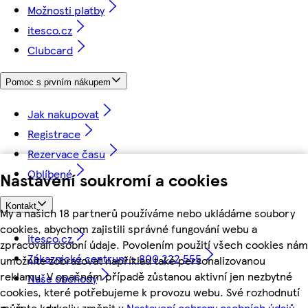
Možnosti platby
itesco.cz
Clubcard
Pomoc s prvním nákupem
Jak nakupovat
Registrace
Rezervace času
Oblíbené
Nastavení soukromí a cookies
Kontakt
My a našich 18 partnerů používáme nebo ukládáme soubory
cookies, abychom zajistili správné fungování webu a
itesco.cz
zpracovali osobní údaje. Povolením použití všech cookies nám
Zákaznické centrum - 800 222 555
umožníte zobrazovat například také personalizovanou
reklamu. V opačném případě zůstanou aktivní jen nezbytné
Naše obchody
cookies, které potřebujeme k provozu webu. Své rozhodnutí
můžete kdykoliv změnit v
Nastavení ochrany osobních údajů