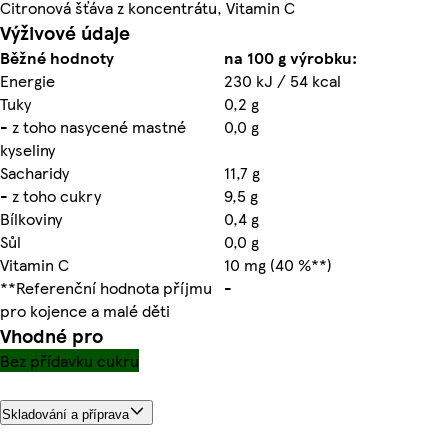
Citronová šťáva z koncentrátu, Vitamin C
Výživové údaje
Běžné hodnoty
na 100 g výrobku:
Energie
230 kJ / 54 kcal
Tuky
0,2 g
- z toho nasycené mastné
0,0 g
kyseliny
Sacharidy
11,7 g
- z toho cukry
9,5 g
Bílkoviny
0,4 g
Sůl
0,0 g
Vitamin C
10 mg (40 %**)
**Referenční hodnota příjmu
-
pro kojence a malé děti
Vhodné pro
Bez přídavku cukru
Skladování a příprava