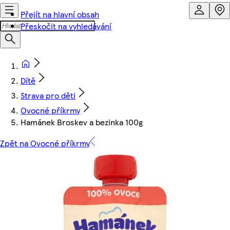
Přejít na hlavní obsah
Přeskočit na vyhledávání
Dítě
Strava pro děti
Ovocné příkrmy
Hamánek Broskev a bezinka 100g
Zpět na Ovocné příkrmy