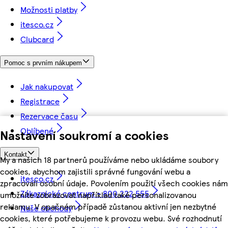
Možnosti platby
itesco.cz
Clubcard
Pomoc s prvním nákupem
Jak nakupovat
Registrace
Rezervace času
Oblíbené
Nastavení soukromí a cookies
Kontakt
My a našich 18 partnerů používáme nebo ukládáme soubory
cookies, abychom zajistili správné fungování webu a
itesco.cz
zpracovali osobní údaje. Povolením použití všech cookies nám
Zákaznické centrum - 800 222 555
umožníte zobrazovat například také personalizovanou
reklamu. V opačném případě zůstanou aktivní jen nezbytné
Naše obchody
cookies, které potřebujeme k provozu webu. Své rozhodnutí