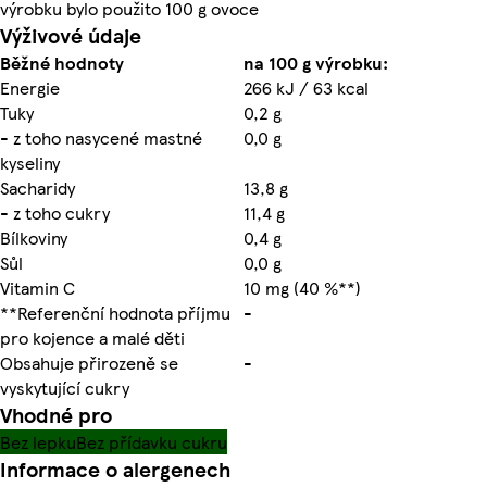
výrobku bylo použito 100 g ovoce
Výživové údaje
Běžné hodnoty
na 100 g výrobku:
Energie
266 kJ / 63 kcal
Tuky
0,2 g
- z toho nasycené mastné
0,0 g
kyseliny
Sacharidy
13,8 g
- z toho cukry
11,4 g
Bílkoviny
0,4 g
Sůl
0,0 g
Vitamin C
10 mg (40 %**)
**Referenční hodnota příjmu
-
pro kojence a malé děti
Obsahuje přirozeně se
-
vyskytující cukry
Vhodné pro
Bez lepku
Bez přídavku cukru
Informace o alergenech