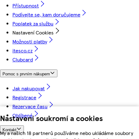
Přístupnost
Podívejte se, kam doručujeme
Poplatek za službu
Nastavení Cookies
Možnosti platby
itesco.cz
Clubcard
Pomoc s prvním nákupem
Jak nakupovat
Registrace
Rezervace času
Oblíbené
Nastavení soukromí a cookies
Kontakt
My a našich 18 partnerů používáme nebo ukládáme soubory