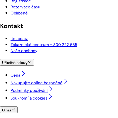
Registrace
Rezervace času
Oblíbené
Kontakt
itesco.cz
Zákaznické centrum - 800 222 555
Naše obchody
Užitečné odkazy
Cena
Nakupujte online bezpečně
Podmínky používání
Soukromí a cookies
O nás