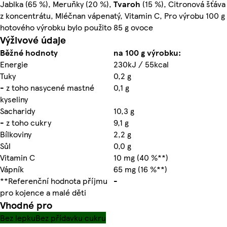
Jablka (65 %), Meruňky (20 %),
Tvaroh
(15 %), Citronová šťáva
z koncentrátu, Mléčnan vápenatý, Vitamin C, Pro výrobu 100 g
hotového výrobku bylo použito 85 g ovoce
Výživové údaje
Běžné hodnoty
na 100 g výrobku:
Energie
230kJ / 55kcal
Tuky
0,2 g
- z toho nasycené mastné
0,1 g
kyseliny
Sacharidy
10,3 g
- z toho cukry
9,1 g
Bílkoviny
2,2 g
Sůl
0,0 g
Vitamin C
10 mg (40 %**)
Vápník
65 mg (16 %**)
**Referenční hodnota příjmu
-
pro kojence a malé děti
Vhodné pro
Bez lepku
Bez přídavku cukru