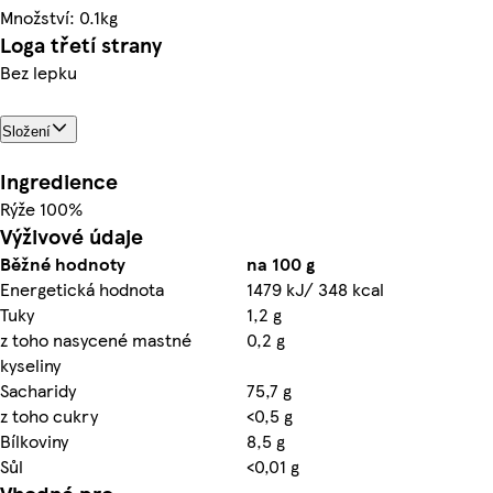
Množství: 0.1kg
Loga třetí strany
Bez lepku
Složení
Ingredience
Rýže 100%
Výživové údaje
Běžné hodnoty
na 100 g
Energetická hodnota
1479 kJ/ 348 kcal
Tuky
1,2 g
z toho nasycené mastné
0,2 g
kyseliny
Sacharidy
75,7 g
z toho cukry
<0,5 g
Bílkoviny
8,5 g
Sůl
<0,01 g