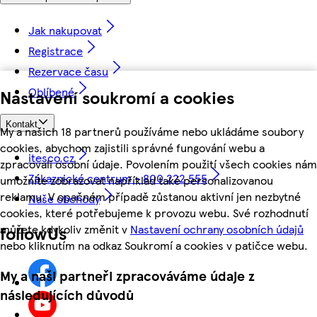
Jak nakupovat
Registrace
Rezervace času
Oblíbené
Nastavení soukromí a cookies
Kontakt
My a našich 18 partnerů používáme nebo ukládáme soubory
cookies, abychom zajistili správné fungování webu a
itesco.cz
zpracovali osobní údaje. Povolením použití všech cookies nám
Zákaznické centrum - 800 222 555
umožníte zobrazovat například také personalizovanou
reklamu. V opačném případě zůstanou aktivní jen nezbytné
Naše obchody
cookies, které potřebujeme k provozu webu. Své rozhodnutí
můžete kdykoliv změnit v
Nastavení ochrany osobních údajů
followUs
nebo kliknutím na odkaz Soukromí a cookies v patičce webu.
My a naši partneři zpracováváme údaje z
následujících důvodů