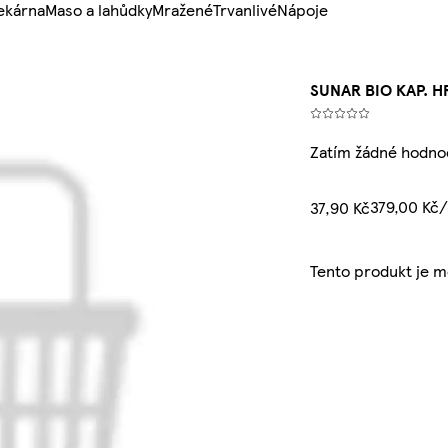
ekárna
Maso a lahůdky
Mražené
Trvanlivé
Nápoje
SUNAR BIO KAP. H
Zatím žádné hodno
379,00 Kč
37,90 Kč
Tento produkt je 