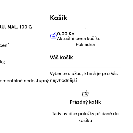
Košík
RU. MAL. 100 G
0,00 Kč
Aktuální cena košíku
0,00 Kč
Aktuální cena košíku
Pokladna
cení
Váš košík
/kg
Vyberte službu, která je pro Vás
nejvhodnější
momentálně nedostupný.
Prázdný košík
Tady uvidíte položky přidané do
košíku