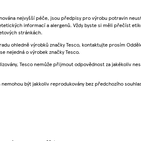
nována nejvyšší péče, jsou předpisy pro výrobu potravin neust
etetických informací a alergenů. Vždy byste si měli přečíst eti
etových stránkách.
 radu ohledně výrobků značky Tesco, kontaktujte prosím Odděl
se nejedná o výrobek značky Tesco.
ualizovány, Tesco nemůže přijmout odpovědnost za jakékoliv ne
a nemohou být jakkoliv reprodukovány bez předchozího souhla