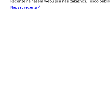
Recenze na našem webu píší naši zákazníci. Tesco publ
Napsat recenzi