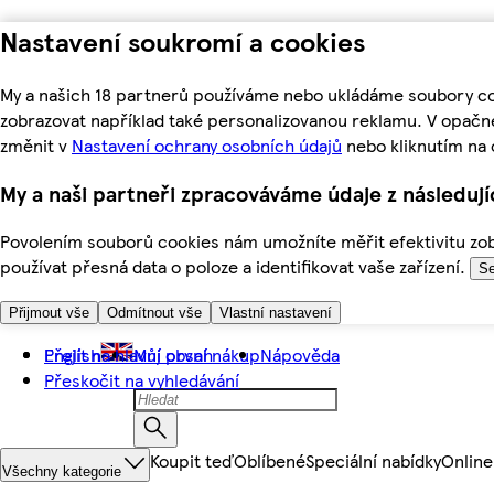
Nastavení soukromí a cookies
My a našich 18 partnerů používáme nebo ukládáme soubory coo
zobrazovat například také personalizovanou reklamu. V opačn
změnit v
Nastavení ochrany osobních údajů
nebo kliknutím na 
My a naši partneři zpracováváme údaje z následuj
Povolením souborů cookies nám umožníte měřit efektivitu zobr
používat přesná data o poloze a identifikovat vaše zařízení.
Se
Přijmout vše
Odmítnout vše
Vlastní nastavení
Přejít na hlavní obsah
English
Můj první nákup
Nápověda
Přeskočit na vyhledávání
Koupit teď
Oblíbené
Speciální nabídky
Online
Všechny kategorie