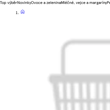
Top výběr
Novinky
Ovoce a zelenina
Mléčné, vejce a margaríny
P