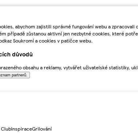
kies, abychom zajistili správné fungování webu a zpracovali 
ém případě zůstanou aktivní jen nezbytné cookies, které pot
odkaz Soukromí a cookies v patičce webu.
ících důvodů
azeného obsahu a reklamy, vytvářet uživatelské statistiky, uk
znam partnerů.
 Club
Inspirace
Grilování