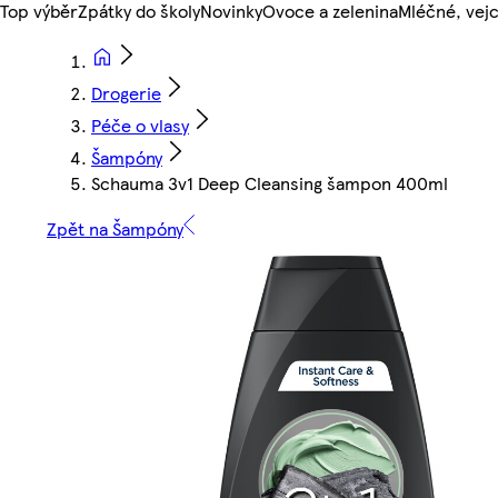
Top výběr
Zpátky do školy
Novinky
Ovoce a zelenina
Mléčné, vejc
Drogerie
Péče o vlasy
Šampóny
Schauma 3v1 Deep Cleansing šampon 400ml
Zpět na Šampóny