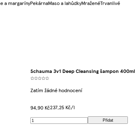
e a margaríny
Pekárna
Maso a lahůdky
Mražené
Trvanlivé
Schauma 3v1 Deep Cleansing šampon 400ml
Zatím žádné hodnocení
237,25 Kč/l
94,90 Kč
Přidat