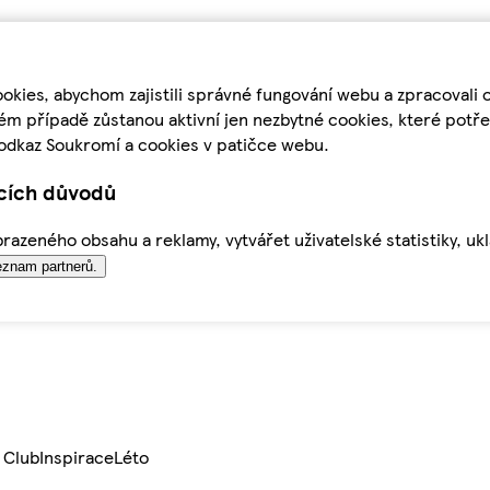
kies, abychom zajistili správné fungování webu a zpracovali 
ém případě zůstanou aktivní jen nezbytné cookies, které pot
odkaz Soukromí a cookies v patičce webu.
ících důvodů
azeného obsahu a reklamy, vytvářet uživatelské statistiky, uk
znam partnerů.
 Club
Inspirace
Léto