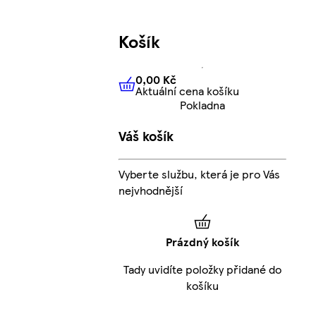
Košík
0,00 Kč
Aktuální cena košíku
0,00 Kč
Aktuální cena košíku
Pokladna
Váš košík
Vyberte službu, která je pro Vás
nejvhodnější
Prázdný košík
Tady uvidíte položky přidané do
košíku