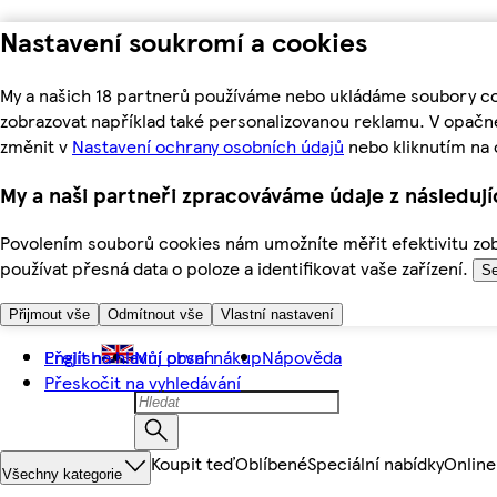
Nastavení soukromí a cookies
My a našich 18 partnerů používáme nebo ukládáme soubory coo
zobrazovat například také personalizovanou reklamu. V opačn
změnit v
Nastavení ochrany osobních údajů
nebo kliknutím na 
My a naši partneři zpracováváme údaje z následuj
Povolením souborů cookies nám umožníte měřit efektivitu zobr
používat přesná data o poloze a identifikovat vaše zařízení.
Se
Přijmout vše
Odmítnout vše
Vlastní nastavení
Přejít na hlavní obsah
English
Můj první nákup
Nápověda
Přeskočit na vyhledávání
Koupit teď
Oblíbené
Speciální nabídky
Online
Všechny kategorie