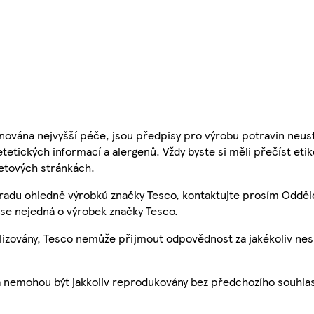
nována nejvyšší péče, jsou předpisy pro výrobu potravin neust
etetických informací a alergenů. Vždy byste si měli přečíst eti
etových stránkách.
 radu ohledně výrobků značky Tesco, kontaktujte prosím Odděl
se nejedná o výrobek značky Tesco.
ualizovány, Tesco nemůže přijmout odpovědnost za jakékoliv ne
a nemohou být jakkoliv reprodukovány bez předchozího souhla