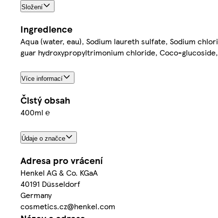
Složení
Ingredience
Aqua (water, eau), Sodium laureth sulfate, Sodium chlo
guar hydroxypropyltrimonium chloride, Coco-glucoside, 
Více informací
Čistý obsah
400ml ℮
Údaje o značce
Adresa pro vrácení
Henkel AG & Co. KGaA
40191 Düsseldorf
Germany
cosmetics.cz@henkel.com