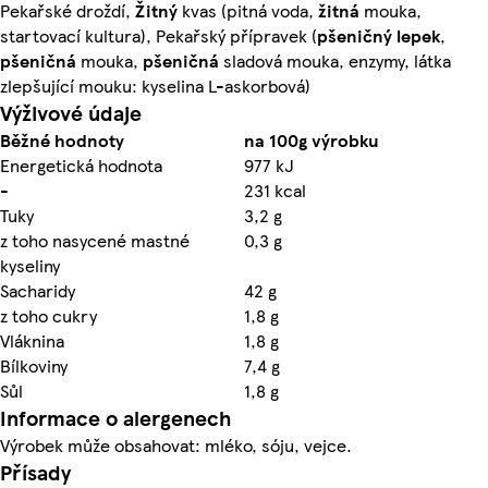
Pekařské droždí,
Žitný
kvas (pitná voda,
žitná
mouka,
startovací kultura), Pekařský přípravek (
pšeničný
lepek
,
pšeničná
mouka,
pšeničná
sladová mouka, enzymy, látka
zlepšující mouku: kyselina L-askorbová)
Výživové údaje
Běžné hodnoty
na 100g výrobku
Energetická hodnota
977 kJ
-
231 kcal
Tuky
3,2 g
z toho nasycené mastné
0,3 g
kyseliny
Sacharidy
42 g
z toho cukry
1,8 g
Vláknina
1,8 g
Bílkoviny
7,4 g
Sůl
1,8 g
Informace o alergenech
Výrobek může obsahovat: mléko, sóju, vejce.
Přísady