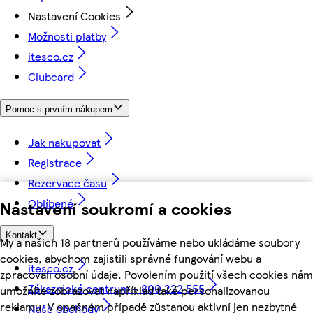
Nastavení Cookies
Možnosti platby
itesco.cz
Clubcard
Pomoc s prvním nákupem
Jak nakupovat
Registrace
Rezervace času
Oblíbené
Nastavení soukromí a cookies
Kontakt
My a našich 18 partnerů používáme nebo ukládáme soubory
cookies, abychom zajistili správné fungování webu a
itesco.cz
zpracovali osobní údaje. Povolením použití všech cookies nám
Zákaznické centrum - 800 222 555
umožníte zobrazovat například také personalizovanou
reklamu. V opačném případě zůstanou aktivní jen nezbytné
Naše obchody