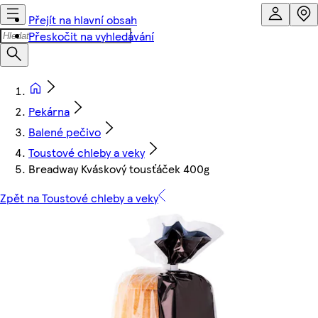
Přejít na hlavní obsah
Přeskočit na vyhledávání
Pekárna
Balené pečivo
Toustové chleby a veky
Breadway Kváskový tousťáček 400g
Zpět na Toustové chleby a veky