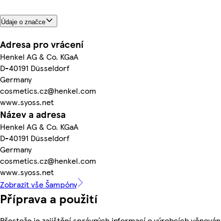
Údaje o značce
Adresa pro vrácení
Henkel AG & Co. KGaA
D-40191 Düsseldorf
Germany
cosmetics.cz@henkel.com
www.syoss.net
Název a adresa
Henkel AG & Co. KGaA
D-40191 Düsseldorf
Germany
cosmetics.cz@henkel.com
www.syoss.net
Zobrazit vše Šampóny
Příprava a použití
Přestože je zajištění správných informací o výrobcích věnován