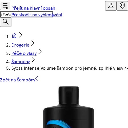
Přejít na hlavní obsah
Přeskočit na vyhledávání
Drogerie
Péče o vlasy
Šampóny
Syoss Intense Volume šampon pro jemné, zplihlé vlasy 
Zpět na Šampóny