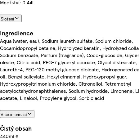
Množství: 0.44l
Složení
Ingredience
Aqua (water, eau), Sodium laureth sulfate, Sodium chloride,
Cocamidopropyl betaine, Hydrolyzed keratin, Hydrolyzed coll
Sodium benzoate, Parfum (fragrance), Coco-glucoside, Glycer
oleate, Citric acid, PEG-7 glyceryl cocoate, Glycol distearate,
Laureth-4, PEG-120 methyl glucose dioleate, Hydrogenated c
oil, Benzyl salicylate, Hexyl cinnamal, Hydroxypropyl guar,
Hydroxypropyltrimonium chloride, Citronellol, Tetramethyl
acetyloctahydronaphthalenes, Sodium hydroxide, Limonene, Li
acetate, Linalool, Propylene glycol, Sorbic acid
Více informací
Čistý obsah
440ml ℮