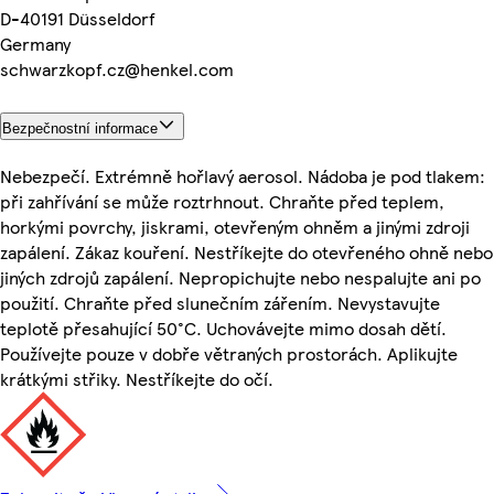
D-40191 Düsseldorf
Germany
schwarzkopf.cz@henkel.com
Bezpečnostní informace
Nebezpečí. Extrémně hořlavý aerosol. Nádoba je pod tlakem:
při zahřívání se může roztrhnout. Chraňte před teplem,
horkými povrchy, jiskrami, otevřeným ohněm a jinými zdroji
zapálení. Zákaz kouření. Nestříkejte do otevřeného ohně nebo
jiných zdrojů zapálení. Nepropichujte nebo nespalujte ani po
použití. Chraňte před slunečním zářením. Nevystavujte
teplotě přesahující 50°C. Uchovávejte mimo dosah dětí.
Používejte pouze v dobře větraných prostorách. Aplikujte
krátkými střiky. Nestříkejte do očí.