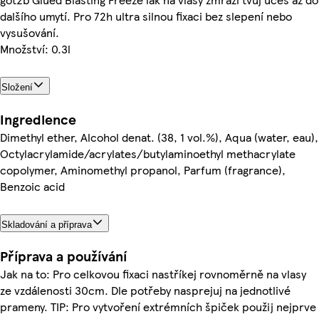
dalšího umytí. Pro 72h ultra silnou fixaci bez slepení nebo
vysušování.
Množství: 0.3l
Složení
Ingredience
Dimethyl ether, Alcohol denat. (38, 1 vol.%), Aqua (water, eau),
Octylacrylamide/acrylates/butylaminoethyl methacrylate
copolymer, Aminomethyl propanol, Parfum (fragrance),
Benzoic acid
Skladování a příprava
Příprava a používání
Jak na to: Pro celkovou fixaci nastříkej rovnoměrně na vlasy
ze vzdálenosti 30cm. Dle potřeby nasprejuj na jednotlivé
prameny. TIP: Pro vytvoření extrémních špiček použij nejprve