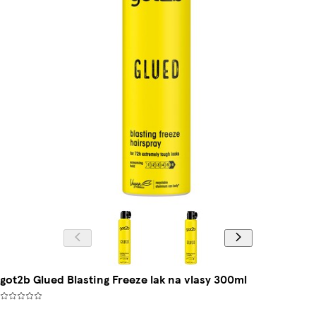
got2b Glued Blasting Freeze lak na vlasy 300ml