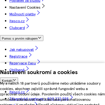
Poplatek za službu
Nastavení Cookies
Možnosti platby
itesco.cz
Clubcard
Pomoc s prvním nákupem
Jak nakupovat
Registrace
Rezervace času
Oblíbené
Nastavení soukromí a cookies
Kontakt
My a našich 18 partnerů používáme nebo ukládáme soubory
cookies, abychom zajistili správné fungování webu a
itesco.cz
zpracovali osobní údaje. Povolením použití všech cookies nám
Zákaznické centrum - 800 222 555
umožníte zobrazovat například také personalizovanou
reklamu. V opačném případě zůstanou aktivní jen nezbytné