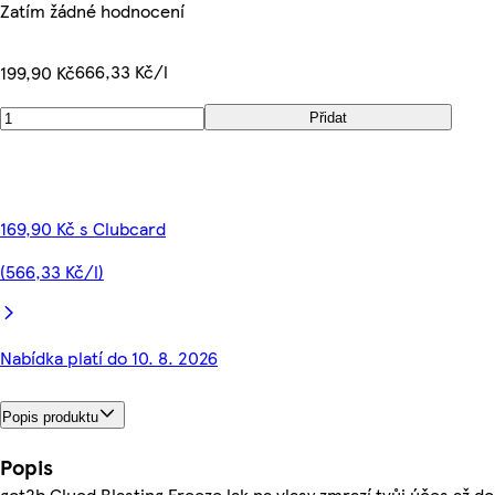
Zatím žádné hodnocení
666,33 Kč/l
199,90 Kč
Přidat
169,90 Kč s Clubcard
(566,33 Kč/l)
Nabídka platí do 10. 8. 2026
Popis produktu
Popis
got2b Glued Blasting Freeze lak na vlasy zmrazí tvůj účes až do