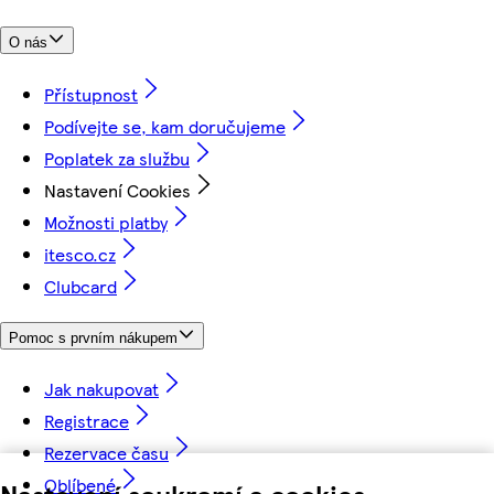
O nás
Přístupnost
Podívejte se, kam doručujeme
Poplatek za službu
Nastavení Cookies
Možnosti platby
itesco.cz
Clubcard
Pomoc s prvním nákupem
Jak nakupovat
Registrace
Rezervace času
Oblíbené
Nastavení soukromí a cookies