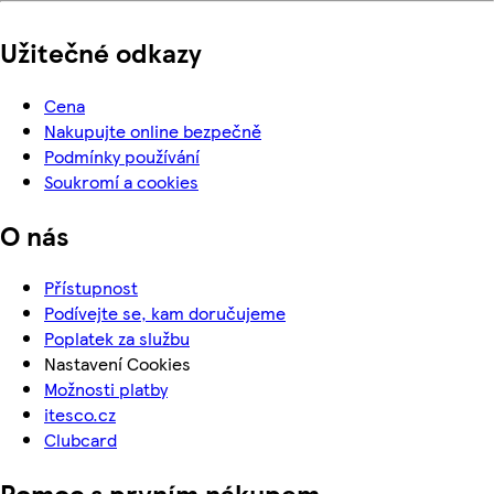
Užitečné odkazy
Cena
Nakupujte online bezpečně
Podmínky používání
Soukromí a cookies
O nás
Přístupnost
Podívejte se, kam doručujeme
Poplatek za službu
Nastavení Cookies
Možnosti platby
itesco.cz
Clubcard
Pomoc s prvním nákupem