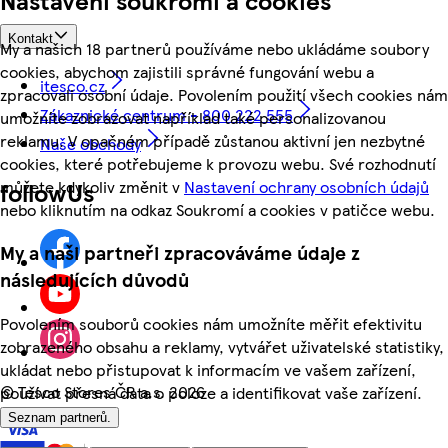
Kontakt
My a našich 18 partnerů používáme nebo ukládáme soubory
cookies, abychom zajistili správné fungování webu a
itesco.cz
zpracovali osobní údaje. Povolením použití všech cookies nám
Zákaznické centrum - 800 222 555
umožníte zobrazovat například také personalizovanou
reklamu. V opačném případě zůstanou aktivní jen nezbytné
Naše obchody
cookies, které potřebujeme k provozu webu. Své rozhodnutí
můžete kdykoliv změnit v
Nastavení ochrany osobních údajů
followUs
nebo kliknutím na odkaz Soukromí a cookies v patičce webu.
My a naši partneři zpracováváme údaje z
následujících důvodů
Povolením souborů cookies nám umožníte měřit efektivitu
zobrazeného obsahu a reklamy, vytvářet uživatelské statistiky,
ukládat nebo přistupovat k informacím ve vašem zařízení,
©
Tesco Stores ČR a.s. 2026
používat přesná data o poloze a identifikovat vaše zařízení.
Seznam partnerů.