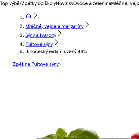
Top výběr
Zpátky do školy
Novinky
Ovoce a zelenina
Mléčné, vejc
Mléčné, vejce a margaríny
Sýry a tvarohy
Pultové sýry
Jihočeský eidam uzený 44%
Zpět na Pultové sýry