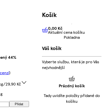
Košík
0,00 Kč
Aktuální cena košíku
0,00 Kč
Aktuální cena košíku
Pokladna
Váš košík
zený 44%
Vyberte službu, která je pro Vás
nejvhodnější
cenzí
)
kg/29,90 Kč
Prázdný košík
kg
Tady uvidíte položky přidané do
košíku
Přidat