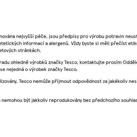
nována nejvyšší péče, jsou předpisy pro výrobu potravin neust
etetických informací a alergenů. Vždy byste si měli přečíst eti
etových stránkách.
 radu ohledně výrobků značky Tesco, kontaktujte prosím Odděl
se nejedná o výrobek značky Tesco.
ualizovány, Tesco nemůže přijmout odpovědnost za jakékoliv ne
a nemohou být jakkoliv reprodukovány bez předchozího souhla