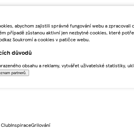
kies, abychom zajistili správné fungování webu a zpracovali 
ém případě zůstanou aktivní jen nezbytné cookies, které pot
odkaz Soukromí a cookies v patičce webu.
ících důvodů
azeného obsahu a reklamy, vytvářet uživatelské statistiky, uk
znam partnerů.
 Club
Inspirace
Grilování