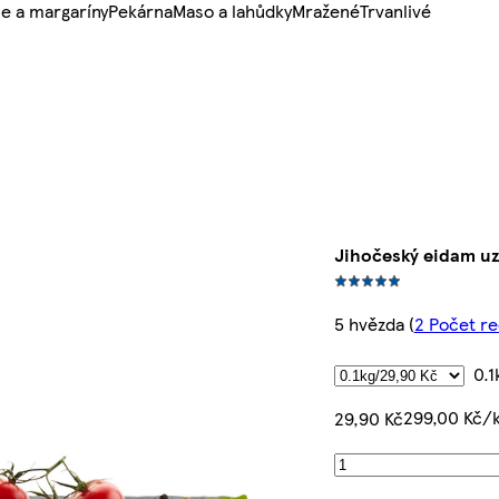
e a margaríny
Pekárna
Maso a lahůdky
Mražené
Trvanlivé
Jihočeský eidam u
5 hvězda
(
2 Počet re
0.1
299,00 Kč/
29,90 Kč