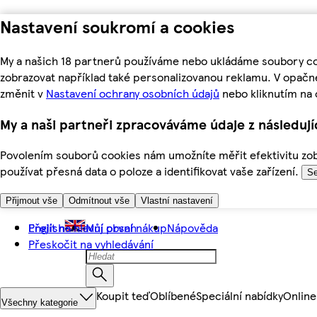
Nastavení soukromí a cookies
My a našich 18 partnerů používáme nebo ukládáme soubory coo
zobrazovat například také personalizovanou reklamu. V opačn
změnit v
Nastavení ochrany osobních údajů
nebo kliknutím na 
My a naši partneři zpracováváme údaje z následuj
Povolením souborů cookies nám umožníte měřit efektivitu zobr
používat přesná data o poloze a identifikovat vaše zařízení.
Se
Přijmout vše
Odmítnout vše
Vlastní nastavení
Přejít na hlavní obsah
English
Můj první nákup
Nápověda
Přeskočit na vyhledávání
Koupit teď
Oblíbené
Speciální nabídky
Online
Všechny kategorie